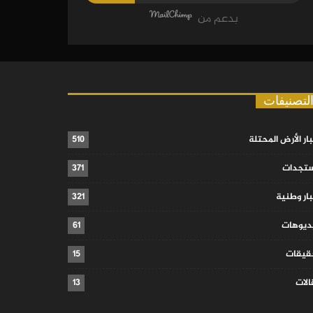
بدعم من
لتصنيفات
ار الأرض المحتلة
510
تجدات
371
ار وطنية
321
ديوهات
61
قيقات
15
لات
13