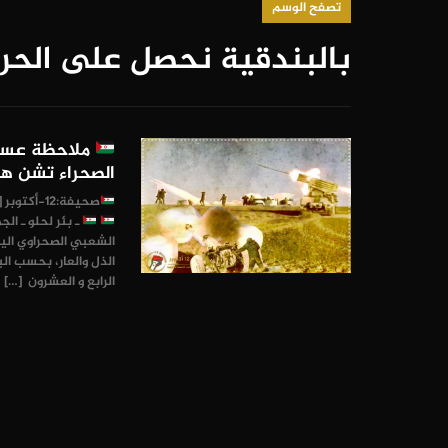
تصفح الوسم
بالبندقية نحصل على الحر
ملاحظة عسكرية 
الصحراء تشن هج
صحيفة:12-أكتوبر [تغطية متواصلة لأحداث المقاومة الصحراوية]
ـ بئر لحلو ـ ال
الشعبي الصحراوي الي
الرابع و العشرون […]