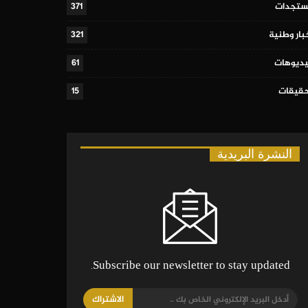
تجدات
371
بار وطنية
321
ديوهات
61
قيقات
15
النشرة البريدية
Subscribe our newsletter to stay updated.
الاشتراك