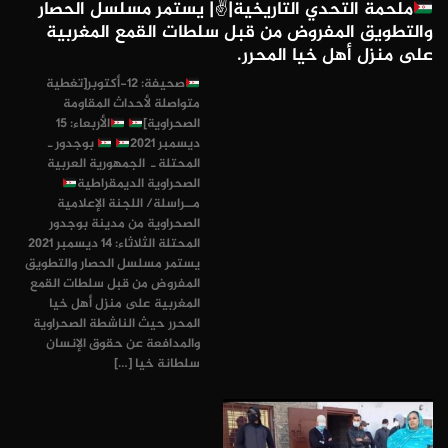
ملحمة التحدي التاريخية|✌
| يستمر مسلسل الحصار
والتطويق المفروض من قبل سلطات القمع المغربية
على منزل أهل خيا المحرر.
صحيفة: 12-أكتوبر[تغطية
متواصلة لأحداث المقاومة
الصحراوية]
الأربعاء: 15
ديسمبر 2021
بوجدور ـ
المحتلة ـ الجمهورية العربية
الصحراوية الديمقراطية
مــراسلة/ اللجنة الإعلامية
الصحراوية من مدينة بوجدور
المحتلة الثلاثاء: 14 ديسمبر 2021
يستمر مسلسل الحصار والتطويق
المفروض من قبل سلطات القمع
المغربية على منزل أهل خيا
المحرر حيث الناشطة الصحراوية
والمدافعة عن حقوق الإنسان
سلطانة خيا […]