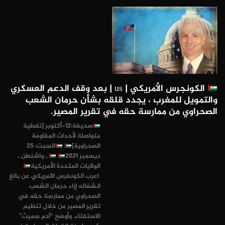
الكونجرس الأمريكي | us | بعد وقف الدعم العسكري
والتمويل للمغرب ، يجدد قلقه بشأن حرمان الشعب
الصحراوي من ممارسة حقه في تقرير المصير.
صحيفة:12-أكتوبر [تغطية
متواصلة لأحداث المقاومة
الصحراوية]
السبت: 25
ديسمبر 2021
ـ واشنطن ـ
الولايات المتحدة الأمريكية
اعرب الكونغرس الامريكي عن بالغ
انشغاله إزاء حرمان الشعب
الصحراوي من ممارسة حقه في
تقرير المصير من خلال تنظيم
الاستفتاء. وأوضح “آدم سميث”