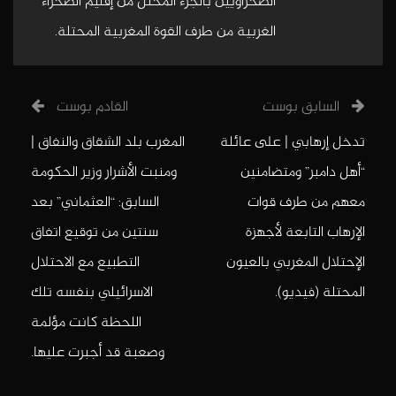
الصحراويين بالجزء المحتل من إقليم الصحراء
الغربية من طرف القوة المغربية المحتلة.
السابق بوست
القادم بوست
تدخل إرهابي | على عائلة
المغرب بلد الشقاق والنفاق |
“أهل دامبر” ومتضامنين
ومنبت الأشرار وزير الحكومة
معهم من طرف قوات
السابق: “العثماني” بعد
الإرهاب التابعة لأجهزة
سنتين من توقيع اتفاق
الإحتلال المغربي بالعيون
التطبيع مع الاحتلال
المحتلة (فيديو).
الاسرائيلي بنفسه تلك
اللحظة كانت مؤلمة
وصعبة قد أجبرت عليها.