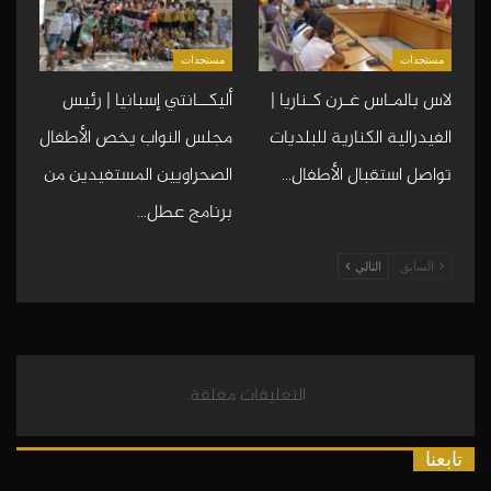
مستجدات
مستجدات
لاس بالمـاس غـرن كـناريا |
أليكــانتي إسبانيا | رئيس
الفيدرالية الكنارية للبلديات
مجلس النواب يخص الأطفال
تواصل استقبال الأطفال…
الصحراويين المستفيدين من
برنامج عطل…
السابق
التالي
التعليقات مغلقة.
تابعنا