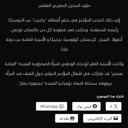
طرف المخزن المغربي الغاشم.
إلى ذلك، انتخب المؤتمر في ختام أشغاله “جانيت” من الدومنيكا
رئيسة للمنظمة ومكتب ضم عضوية كل من باكستان تونس ،
أنغولا ، النيجر ، كردستان، كولومبيا، بلجيكا و الأمينة العامة من دولة
غانا.
وكانت الأمينة العام للإتحاد الوطني للمرأة الصحراوية السيدة “الشابة
سيني” قد شاركت في اشغال المؤتمر الدولي حول العنف ضد المرأة
مرفوقة بممثلة النساء بإسبانيا السيدة “منصورة بشار” .
شارك هذا الموضوع:
X
فيس بوك
WhatsApp
البريد الإلكتروني
طباعة