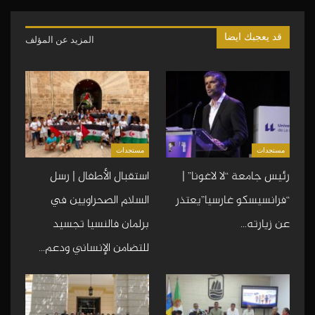
قد يعجبك ايضا
المزيد عن المؤلف
مستجدات
مستجدات
رئيس جامعة “لا لاغونا” |
استقبال الأطفال | رسل
“فرانسيسكو غارسيا”يعتذر
السلام الصحراويين في
عن زيارته…
برلمان فالنسيا تجسيد
للتضامن الإنساني ودعم…