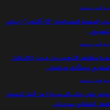
ار الأرض المحتلة
مدير المنصة الصحراوية: “12-أكتوبر” | يدلي
صريح…
ار الأرض المحتلة
دة مشاهد الترهيب من جديد | الاحتلال
مغربي يستأنف سياسة…
ار الأرض المحتلة
رف على جانب[فـيديو] | من آلية تنسيق
فعل النضالي بمدينة…