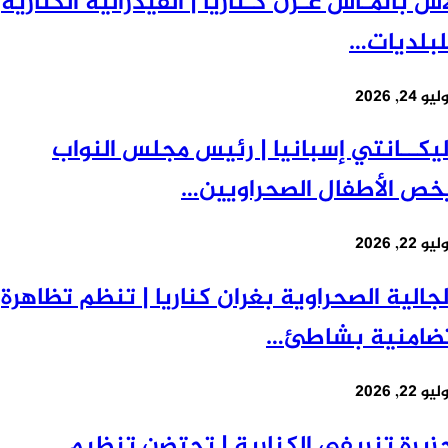
س بالمـاس غـرن كـناريا | الفيدرالية الكنارية
بلديات…
24, 2026
يكــانتي إسبانيا | رئيس مجلس النواب
ص الأطفال الصحراويين…
22, 2026
جالية الصحراوية بغران كناريا | تنظم تظاهرة
امنية بشاطئ…
22, 2026
يرة تنريفي الكنارية | تحتضن تنظيم