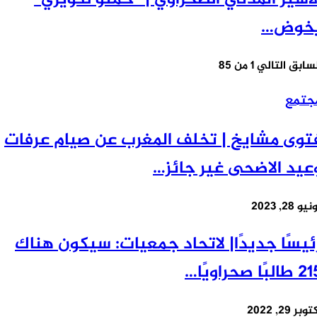
خوض…
سابق
التالي
1 من 85
تمع
وى مشايخ | تخلف المغرب عن صيام عرفات
يد الاضحى غير جائز…
28, 2023
يسًا جديدًا| لاتحاد جمعيات: سيكون هناك
 صحراويًا…
 29, 2022