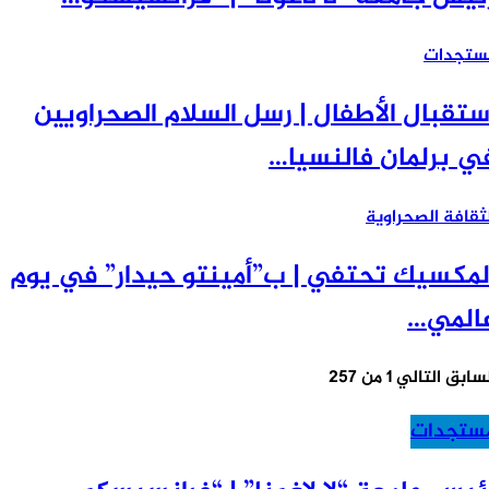
تجدات
تقبال الأطفال | رسل السلام الصحراويين
 برلمان فالنسيا…
قافة الصحراوية
مكسيك تحتفي | ب”أمينتو حيدار” في يوم
لمي…
سابق
التالي
1 من 257
تجدات