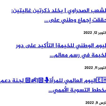
شعب الصحراوي | يخلد ذكرتين غاليتين:
قت إجماع وطني على…
 12, 2022
يوم الوطني للخيمة| التأكيد على دور
خيمة في رسم معالم…
 11, 2022
🇪🇭اليوم العالمي للمرأة🤱🏻|👶🏻 لجنة دعم
طط التسوية الأممي…
9, 2022