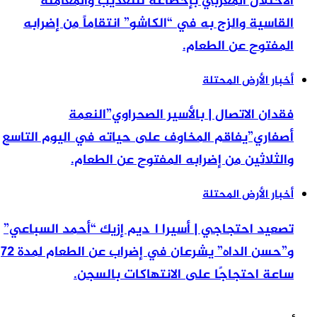
الاحتلال المغربي بإخضاعه للتعذيب والمعاملة
القاسية والزج به في “الكاشو” انتقاماً من إضرابه
المفتوح عن الطعام.
أخبار الأرض المحتلة
فقدان الاتصال | بالأسير الصحراوي”النعمة
أصفاري”يفاقم المخاوف على حياته في اليوم التاسع
والثلاثين من إضرابه المفتوح عن الطعام.
أخبار الأرض المحتلة
تصعيد احتجاجي | أسيرا اگديم إزيك “أحمد السباعي”
و”حسن الداه” يشرعان في إضراب عن الطعام لمدة 72
ساعة احتجاجًا على الانتهاكات بالسجن.