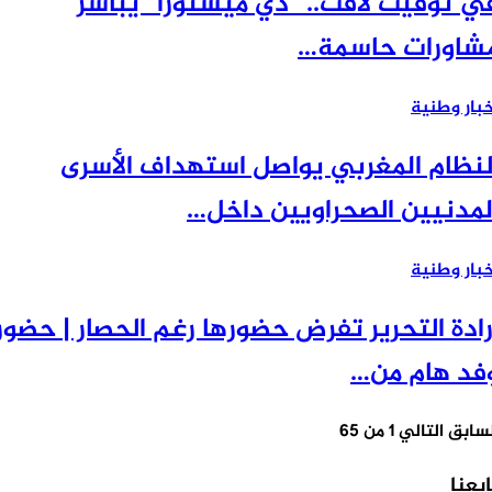
 توقيت لافت.. “دي ميستورا” يباشر
اورات حاسمة…
ار وطنية
نظام المغربي يواصل استهداف الأسرى
مدنيين الصحراويين داخل…
ار وطنية
ادة التحرير تفرض حضورها رغم الحصار | حضور
د هام من…
سابق
التالي
1 من 65
عنا