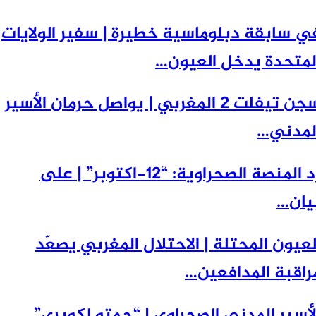
 سابقة دبلوماسية خطيرة | سفير الولايات
متحدة يدخل العيون…
سجن تيفلت 2 المغربي | يواصل حرمان الأسير
مدني…
رد المنصة الصحراوية: “12-اكتوبر” | على
ان…
عيون المحتلة | الاحتلال المغربي يصعّد
اقبة المدافعين…
أسير المدني الصحراوي | “حمتو لكويري”