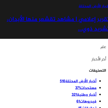
ار الأرض المحتلة
رير إعلامي | مشاهد تقشعر منها الأبدان،
ريد ذوي…
ام
خر الأخبار
لتصنيفات
أخبار الأرض المحتلة
510
مستجدات
371
أخبار وطنية
321
فيديوهات
61