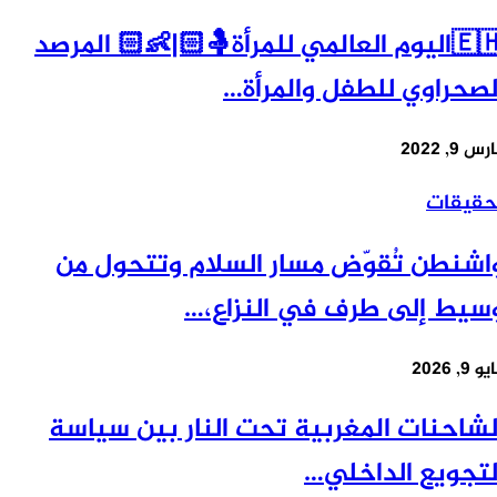
🇪🇭اليوم العالمي للمرأة🤱🏻|👶🏻 المرصد
صحراوي للطفل والمرأة…
9, 2022
قيقات
شنطن تُقوّض مسار السلام وتتحول من
يط إلى طرف في النزاع،…
 2026
شاحنات المغربية تحت النار بين سياسة
تجويع الداخلي…