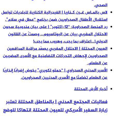
الصحي.
لاس بالمـاس غـرن كـناريا | الفيدرالية الكنارية للبلديات تواصل
استقبال الأطفال الصحراويين ضمن برنامج “عطل في سلام”.
رد المنصة الصحراوية: “12-اكتوبر” | على بيان مندوبية سجون
الاحتلال المغربي بيان عن البوتاسيوم… وصمتٌ عن القانون
الدولي!…اعتراف بما يجب، وهروب مما يجب!
العيون المحتلة | الاحتلال المغربي يصعّد مراقبة المدافعين
الصحراويين لإجهاض التحركات التضامنية مع الأسرى المضربين
عن الطعام.
الأسير المدني الصحراوي | “حمتو لكويري” يخوض إضرابًا إنذاريًا
عن الطعام تضامنًا مع الأسرى المدنيين الصحراويين.
أخبار الأرض المحتلة
فعاليات المجتمع المدني | بالمناطق المحتلة تعتبر
زيارة السفير الأمريكي للعيون المحتلة انتهاكا للوضع