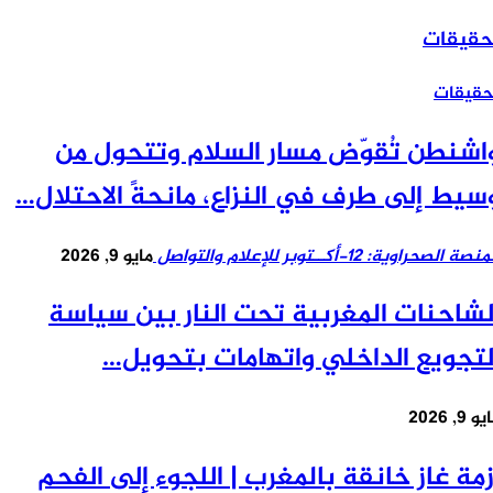
قيقات
قيقات
شنطن تُقوّض مسار السلام وتتحول من
يط إلى طرف في النزاع، مانحةً الاحتلال…
 الصحراوية: 12-أكــتوبر للإعلام والتواصل
مايو 9, 2026
شاحنات المغربية تحت النار بين سياسة
تجويع الداخلي واتهامات بتحويل…
 2026
مة غاز خانقة بالمغرب | اللجوء إلى الفحم