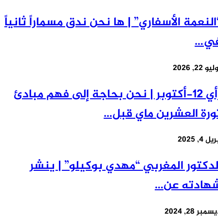
لنعمة الأسفاري” | ها نحن ندق مسماراً ثانياً
ي…
22, 2026
رأي 12-أكتوبر | نحن بحاجة إلى فهم مبادئ
رة العشرين ماي قبل…
4, 2025
دكتور المغربي “مهدي بوكيلو” | ينشر
ادته عن…
ر 28, 2024