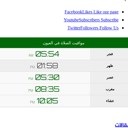
Facebook
Likes
Like our page
Youtube
Subscribers
Subscribe
Twitter
Followers
Follow Us
الات