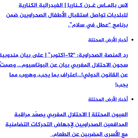
لاس بالمـاس غـرن كـناريا | الفيدرالية الكنارية
للبلديات تواصل استقبال الأطفال الصحراويين ضمن
برنامج “عطل في سلام”.
أخبار الأرض المحتلة
رد المنصة الصحراوية: “12-اكتوبر” | على بيان مندوبية
سجون الاحتلال المغربي بيان عن البوتاسيوم… وصمتٌ
عن القانون الدولي!…اعتراف بما يجب، وهروب مما
يجب!
أخبار الأرض المحتلة
العيون المحتلة | الاحتلال المغربي يصعّد مراقبة
المدافعين الصحراويين لإجهاض التحركات التضامنية
مع الأسرى المضربين عن الطعام.