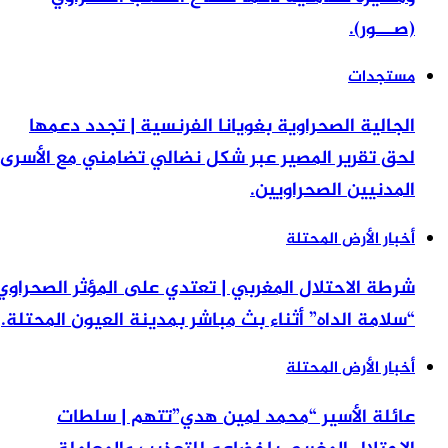
(صـــور).
مستجدات
الجالية الصحراوية بغويانا الفرنسية | تجدد دعمها
لحق تقرير المصير عبر شكل نضالي تضامني مع الأسرى
المدنيين الصحراويين.
أخبار الأرض المحتلة
شرطة الاحتلال المغربي | تعتدي على المؤثر الصحراوي
“سلامة الداه” أثناء بث مباشر بمدينة العيون المحتلة.
أخبار الأرض المحتلة
عائلة الأسير “محمد لمين هدي”تتهم | سلطات