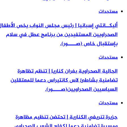
مستجدات
أليكــانتي إسبانيا | رئيس مجلس النواب يخص الأطفال
الصحراويين المستفيدين من برنامج عطل في سلام
بإستقبال خاص (صـــــور).
مستجدات
الجالية الصحراوية بغران كناريا | تنظم تظاهرة
تضامنية بشاطئ لاس كانتيراس دعما للمعتقلين
السياسيين الصحراويين(صـــــور).
مستجدات
جزيرة تنريفي الكنارية | تحتضن تنظيم مظاهرة
ومسيرة تضامنية دعما لكفاح الشعب الصحراوي