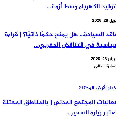
وليد الكهرباء وسط أزمة…
2, 2026
قد السيادة… هل يمنح حكمًا ذاتيًا؟ | قراءة
اسية في التناقض المغربي…
 28, 2026
سابق
التالي
العيون المحتلة، الصحراء الغربية WEATHER
ار الأرض المحتلة
اليات المجتمع المدني | بالمناطق المحتلة
تبر زيارة السفير…