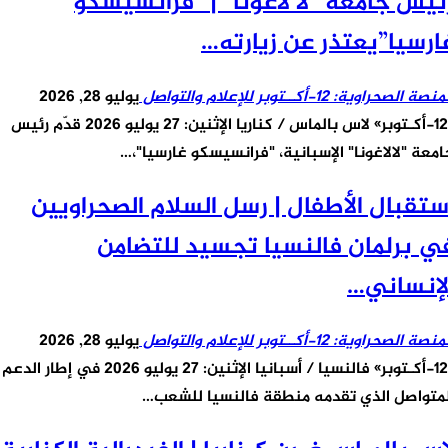
يس جامعة “لا لاغونا” | “فرانسيسكو
رسيا”يعتذر عن زيارته…
 الصحراوية: 12-أكــتوبر للإعلام والتواصل
يوليو 28, 2026
«12-أكـتوبر» لاس بالماس / كناريا الإثنين: 27 يوليو 2026 قدّم رئيس
عة "لالاغونا" الإسبانية، "فرانسيسكو غارسيا"،…
تقبال الأطفال | رسل السلام الصحراويين
 برلمان فالنسيا تجسيد للتضامن
إنساني…
 الصحراوية: 12-أكــتوبر للإعلام والتواصل
يوليو 28, 2026
«12-أكـتوبر» فالنسيا / أسبانيا الإثنين: 27 يوليو 2026 في إطار الدعم
تواصل الذي تقدمه منطقة فالنسيا للشعب…