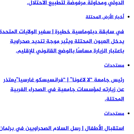
الدولي ومحاولة مرفوضة لتطبيع الاحتلال.
أخبار الأرض المحتلة
في سابقة دبلوماسية خطيرة | سفير الولايات المتحدة
يدخل العيون المحتلة ويثير موجة تنديد صحراوية
باعتبار الزيارة مساسًا بالوضع القانوني للإقليم.
مستجدات
رئيس جامعة “لا لاغونا” | “فرانسيسكو غارسيا”يعتذر
عن زيارته لمؤسسات جامعية في الصحراء الغربية
المحتلة.
مستجدات
استقبال الأطفال | رسل السلام الصحراويين في برلمان