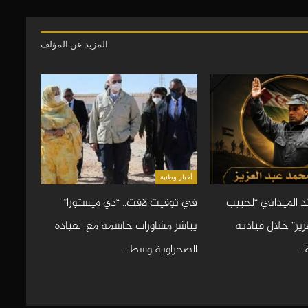
المزيد عن المؤلف
أخبار وطنية
د الميداني “لحبيب
في توقيت لافت.. “دي ميستورا”
يز” خلال قيادته
يباشر مشاورات حاسمة مع القيادة
…
الصحراوية وسط…