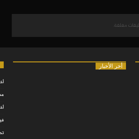
ليقات مغلقة.
ا
أخر الأخبار
أخب
مس
أخب
في
تح