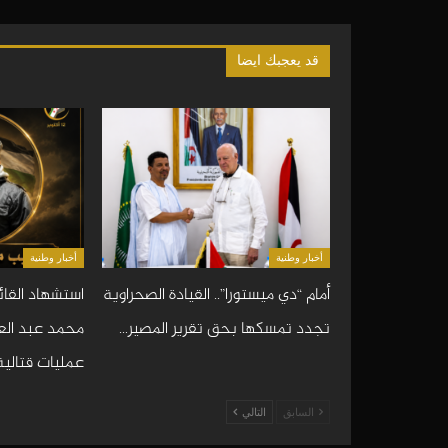
قد يعجبك ايضا
أخبار وطنية
أخبار وطنية
أمام “دي ميستورا”.. القيادة الصحراوية
استشهاد القائ
تجدد تمسكها بحق تقرير المصير…
محمد عبد العز
عمليات قتالية
السابق
التالي