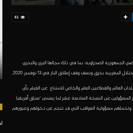
61
ي الجمهورية الصحراوية، بما في ذلك مجالها البري والبحري
غربية بخرق ونسف وقف إطلاق النار في 13 نوفمبر 2020.
ن العالم والقطاعين العام والخاص للامتناع عن القيام بأي
ر المسؤولين عن النسخة السادسة عشر لما يسمى “سباق أفريقيا
ه، وتحملهم مسؤولية العواقب التي قد تنجم عن دخولهم وعبورهم
أخ