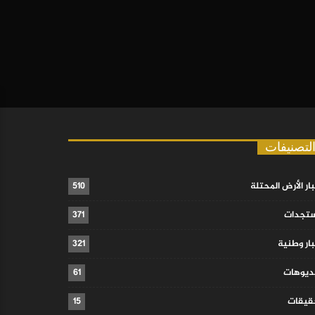
لتصنيفات
ار الأرض المحتلة
510
تجدات
371
ار وطنية
321
ديوهات
61
قيقات
15