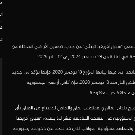
مس
أخ
في
تح
يسمى “سباق أفريقيا البيئي” من جديد تضمين الأراضي المحتلة من
2024 إلى 12 يناير 2025.
كما شددت حكومة الجمهورية الصحراوية في بياناتها السابقة، بما فيها بيانها المؤرخ 18 نوفمبر 2020، فإنها تؤكد من جديد
أنه، وبسبب خرق دولة الاحتلال المغربية ونسفها لوقف إطلاق النار منذ 13 نوفمبر 2020، فإن كامل أراضي الجمهورية
تبقى منطقة حرب مفتوحة.
 بلدان العالم والقطاعين العام والخاص للامتناع عن القيام بأي
ر المسؤولين عن النسخة السادسة عشر لما يسمى “سباق أفريقيا
ه، وتحملهم مسؤولية العواقب التي قد تنجم عن دخولهم وعبورهم