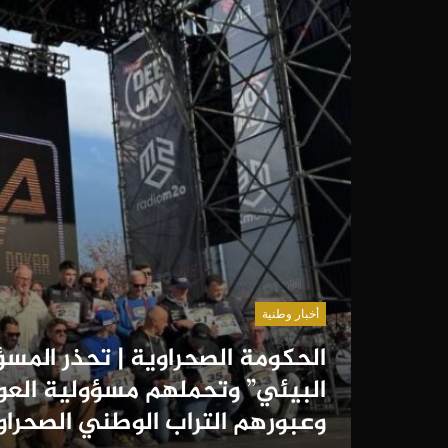
أخبار وطنية
الحكومة الصحراوية | تحذر المس
البيئي” وتحملهم مسؤولية العو
وعبورهم التراب الوطني الصحراو