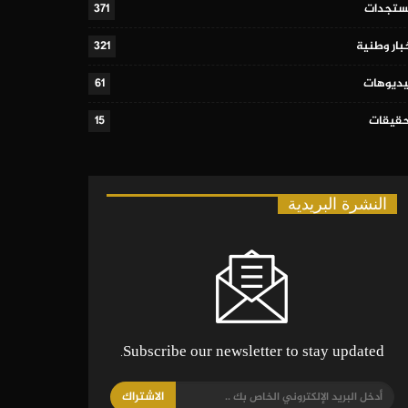
تجدات
371
بار وطنية
321
ديوهات
61
قيقات
15
النشرة البريدية
Subscribe our newsletter to stay updated.
الاشتراك