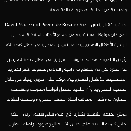
الصحراوي بالجزيرة ، إلى جانب العائلات الكنارية المستضيفة للأطفال
وتمثيلية من الجالية الصحراوية بالمقاطعة .
حيث إستقبل رئيس بلدية Puerto de Rosario السيد: David Vera
الذي كان مرفوقا بمستشاريه من جميع الأحزاب المشكلة لمجلس
البلدية الأطفال الصحراويين المستفيدين من برنامج عطل في سلام.
رئيس البلدية دعى إلى ضرورة استمرار برنامج عطل في سلام وعبر
عن شكره لكل من يساهم في إنجاح البرنامج خصوصا الأسر الكنارية
المستضيفة للأطفال الصحراويين، مؤكدا على ضرورة إيجاد حل عادل
للقضية الصحراوية وأن البلدية ستظل أبوابها مفتوحة ومستعدة
للتعاون في شتى المجالات اتجاه الشعب الصحراوي وقضيته العادلة.
ممثل الجبهة الشعبية بكناريا الأخ “علي سالم سيدي الزين” ، شكر
خلال كلمته البلدية على حسن الاستقبال وضرورة مواصلة التعاون