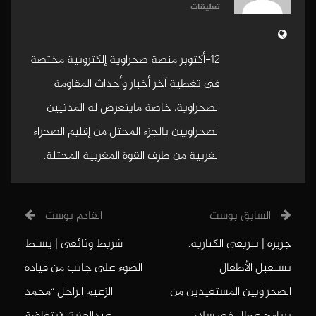
تعليقات
12-أكتوبر منصة صحراوية إلكترونية مختصة
في تغطية آخر أخبار وأحداث المقاومة
الصحراوية، خاصة مايتعرض له المدنيين
الصحراويين بالجزء المحتل من إقليم الصحراء
الغربية من طرف القوة المغربية المحتلة.
السابق بوست
القادم بوست
جزيرة | تنريفي الكنارية:
شريط وثائقي | يسلط
تستقبل الأطفال
الضوء على جانب من قيادة
الصحراويين المستفيدين من
الزعيم الراحل “محمد
برنامج عطل في سلام
عبدالعزيز” لإنتفاضة