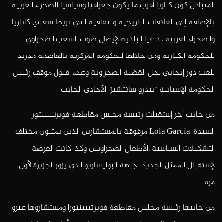
المتبادل كون كناريا أقرب ما يكون جغرافيا وسياسيا للصحراء الغربية
بالإضافة إلى العلاقات التاريخية والثقافية التي تربط شعبي كاناريا
والصحراء الغربية ، داعيا البلدية لإيصال صوت الشعب الصحراوي
للحكومة الكنارية ومن خلالها للحكومة المركزية بالعاصمة مدريد
للعب دور إيجابي لحل القضية الصحراوية وعدم قبول موقف رئيس
الحكومة الإسبانية “بيذرو سانتشيز” الأحادي الجانب .
من جانب آخر إستقبلت رئيسة مجلس مقاطعة فويرتيبينتورا
السيدة: Lola García مرفوقة بالمستشارين الذين يمثلون مختلف
التشكيلات السياسية ،الأطفال الصحراويين وكذا كانت الفرصة
لإستقبال الممثل الجديد لجبهة البوليساريو الذي يزور الجزيرة لأول
مرة.
من جانبها رئيسة مجلس مقاطعة فويرتيبينتورا ومستشاروها عبروا