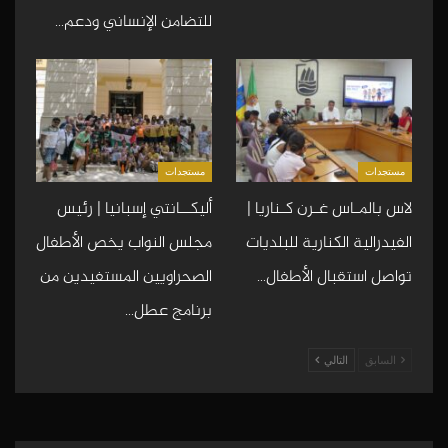
للتضامن الإنساني ودعم…
مستجدات
مستجدات
لاس بالمـاس غـرن كـناريا |
أليكــانتي إسبانيا | رئيس
الفيدرالية الكنارية للبلديات
مجلس النواب يخص الأطفال
تواصل استقبال الأطفال…
الصحراويين المستفيدين من
برنامج عطل…
السابق
التالي