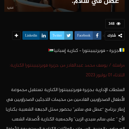
عطل في سلام.
كناريا
348
شارك
Linkedin
Twitter
Facebook
جزيرة – فويرتيبينتورا – كنارية إسبانيا
مراسلة / يوسف محمد عبدالقادر من جزيرة فويرتيبينتورا الكنارية:
الثلاثاء 01 يوليوز 2023
السلطات الإدارية بجزيرة فويرتيبينتورا الكنارية تستقبل مجموعة
الأطفال الصحراويين القادمين من مخيمات اللاجئين الصحراويين في
إطار برنامج “عطل في سلام” بحضور ممثل الجبهة الشعبية بكناريا
الأخ ” علي سالم سيدي الزين” والجمعية الكنارية لأصدقاء الشعب