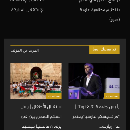
بتنظيم مظاهرة عارمة.
الإستقلال المباركة.
(صور)
قد يعجبك ايضا
المزيد عن المؤلف
مستجدات
مستجدات
رئيس جامعة “لا لاغونا” |
استقبال الأطفال | رسل
“فرانسيسكو غارسيا”يعتذر
السلام الصحراويين في
عن زيارته…
برلمان فالنسيا تجسيد