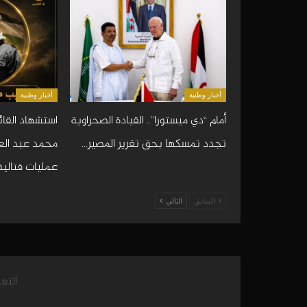
أخبار وطنية
أخبار وطنية
أمام “دي ميستورا”.. القيادة الصحراوية
استشهاد القائ
تجدد تمسكها بحق تقرير المصير…
محمد عبد العز
عمليات قتالية
السابق
التالي
التع