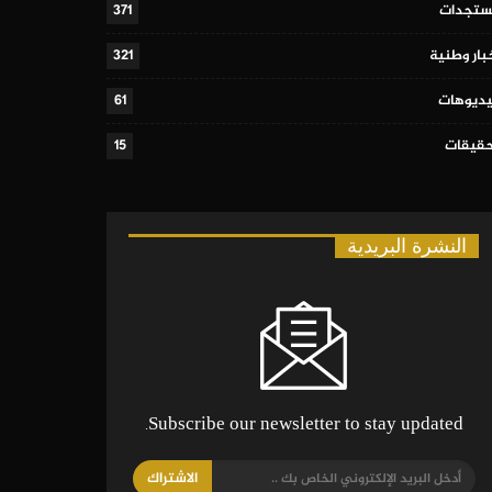
تجدات
371
بار وطنية
321
ديوهات
61
قيقات
15
النشرة البريدية
Subscribe our newsletter to stay updated.
الاشتراك