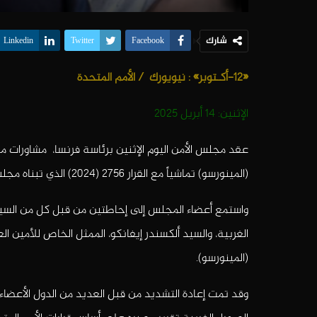
شارك
Linkedin
Twitter
Facebook
«12-أكـتوبر» :
نيويورك
/
الأمم المتحدة
الإثنين: 14 أبريل 2025
عقد مجلس الأمن اليوم الإثنين برئاسة فرنسا، مشاورات مغ
(المينورسو) تماشياً مع القرار 2756 (2024) الذي تبناه مجلس الأمن في 31 أكتوبر 2024.
واستمع أعضاء المجلس إلى إحاطتين من قبل كل من السيد
الغربية، والسيد ألكسندر إيفانكو، الممثل الخاص للأمين ال
(المينورسو).
وقد تمت إعادة التشديد من قبل العديد من الدول الأع