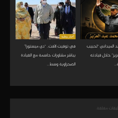
أخبار وطنية
د الميداني “لحبيب
في توقيت لافت.. “دي ميستورا”
يز” خلال قيادته
يباشر مشاورات حاسمة مع القيادة
…
الصحراوية وسط…
ليقات مغلقة.