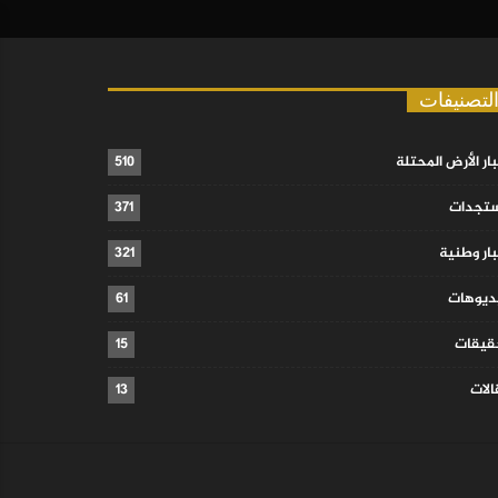
لتصنيفات
ار الأرض المحتلة
510
تجدات
371
ار وطنية
321
ديوهات
61
قيقات
15
لات
13