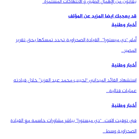
يعانون من الإهمال الطبي و الانتهاكات المستمرة.
قد يعجبك ايضا
المزيد عن المؤلف
أخبار وطنية
أمام “دي ميستورا”.. القيادة الصحراوية تجدد تمسكها بحق تقرير
المصير…
أخبار وطنية
استشهاد القائد الميداني “لحبيب محمد عبد العزيز” خلال قيادته
عمليات قتالية…
أخبار وطنية
في توقيت لافت.. “دي ميستورا” يباشر مشاورات حاسمة مع القيادة
الصحراوية وسط…