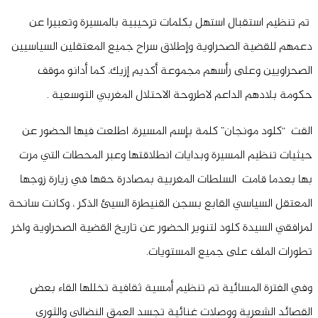
تم تنظيم استقبال استهل بكلمات ترحيبية بالمسيرة وتعبيرا عن
دعمهم للقضية الصحراوية وإطلاق سراح جميع المعتقلين السياسيين
الصحراويين وعلى رأسهم مجموعة أكديم إزيك، كما أدانو موقف
حكومة بلادهم الداعم لاطروحة الاحتلال المغربي التوسعية .
القت “كلود مونجان” كلمة بإسم المسيرة، اطلعت فيها الحضور عن
حيثيات تنظيم المسيرة وبدايات انطلاقتها وعبر المحطات التي مرت
بها بعدما قامت السلطات المغربية بمصادرة حقها في زيارة زوجها
المعتقل السياسي القابع بسجن القنيطرة السيئ الذكر ، وكانت سانحة
لمرافقي السيدة كلود لتنوير الحضور عن تاريخ القضية الصحراوية واخر
تطورات الملف على جميع المستويات.
وفي الفترة المسائية تم تنظيم أمسية ثقافية تخللها القاء بعض
القصائد الشعرية ووصلات غنائية تجسد العمق النضالي والثوري