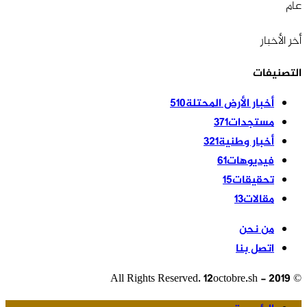
عام
أخر الأخبار
التصنيفات
أخبار الأرض المحتلة
510
مستجدات
371
أخبار وطنية
321
فيديوهات
61
تحقيقات
15
مقالات
13
من نحن
اتصل بنا
© 2019 - All Rights Reserved. 12octobre.sh