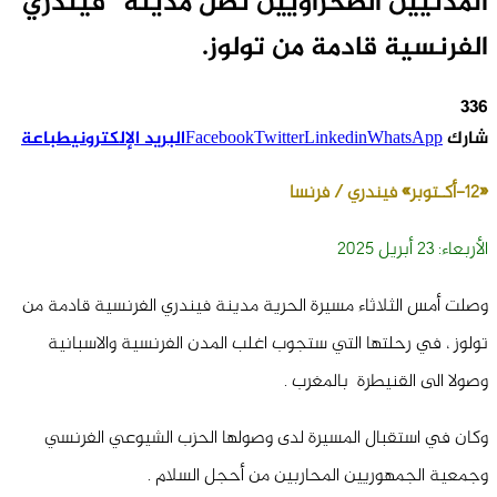
المدنيين الصحراويين تصل مدينة “فيندري”
الفرنسية قادمة من تولوز.
336
شارك
WhatsApp
Linkedin
Twitter
Facebook
البريد الإلكتروني
طباعة
«12-أكـتوبر» فيندري /
فرنسا
الأربعاء: 23 أبريل 2025
وصلت أمس الثلاثاء مسيرة الحرية مدينة فيندري الفرنسية قادمة من
تولوز ، في رحلتها التي ستجوب اغلب المدن الفرنسية والاسبانية
وصولا الى القنيطرة بالمغرب .
وكان في استقبال المسيرة لدى وصولها الحزب الشيوعي الفرنسي
وجمعية الجمهوريين المحاربين من أحجل السلام .