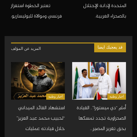
المتحدة لإدانة الإحتلال
تعتبر الخطوة استفزاز
بالصحراء الغربية.
فرنسي وموالاة للبوليساريو.
قد يعجبك ايضا
المزيد عن المؤلف
أخبار وطنية
أخبار وطنية
أمام “دي ميستورا”.. القيادة
استشهاد القائد الميداني
الصحراوية تجدد تمسكها
“لحبيب محمد عبد العزيز”
بحق تقرير المصير…
خلال قيادته عمليات