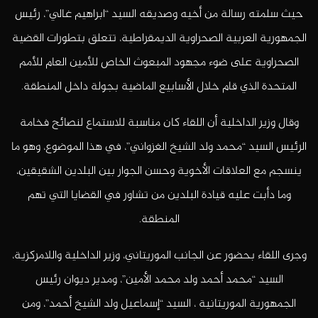
حيث سلمته رسالة من أخيه وصديقه السيد “ابراهيم غالي”، رئيس
الجمهورية العربية الصحراوية الديمقراطية، تتعلق بتطورات القضية
الصحراوية على ضوء مجهود المبعوث الخاص للأمين العام للأمم
المتحدة الذي قام خلال الأسابيع الماضية بجولة داخل المنطقة.
وقال وزير الداخلية أن اللقاء كان مناسبة للاستماع لنصائح فخامة
الرئيس السيد “محمد ولد الشيخ الغزواني”، في هذا الموضوع، وهو ما
ينسجم مع العلاقات الأخوية وحسن الجوار بين البلدين الشقيقين،
وما دأبت عليه قيادة البلدين من تشاور في القضايا التي تهم
المنطقة.
وجرى اللقاء بحضور عن الجانب الموريتاني، وزير الداخلية واللامركزية،
السيد “محمد أحمد ولد محمد الأمين”، ومدير ديوان رئيس
الجمهورية الموريتانية ، السيد “إسماعيل ولد الشيخ أحمد”، ومن