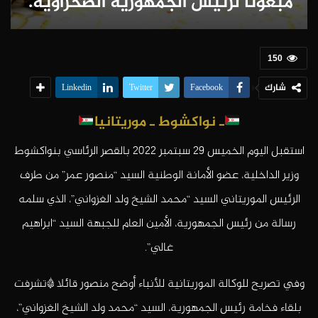
مبعوثا لرئيس الجمهورية الصحراوية.
150
شارك
Linkedin
Twitter
Facebook
ـ نواكشوط
ـ
موريتانيا
استقبل اليوم الخميس 29 سبتمبر 2022 بالقصر الرئاسي بنواكشوط
وزير الداخلية، عضو الأمانة الوطنية السيد “منصور عمر” من طرف
الرئيس الموريتاني السيد “محمد الشيخ ولد الغزواني”، الذي سلمه
رسالة من رئيس الجمهورية، الأمين العام للجبهة السيد “ابراهيم
غالي”.
وفي تصريح للوكالة الموريتانية للأنباء أوضح منصور قائلا *تشرفت
بلقاء فخامة رئيس الجمهورية، السيد “محمد ولد الشيخ الغزواني”،