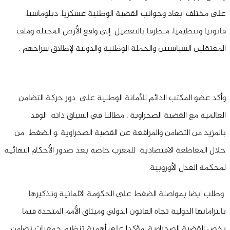
على مختلف ابعاد وجوانب القضية الوطنية عسكريا، دبلوماسيا،
قانونيا وتنظيميا، متطرقا بالتفصيل إلى واقع الأرض المحتلة وملف
المعتقلين السياسيين والحملة الوطنية والدولية لإطلاق سراحهم .
وأكد عضو المكتب الدائم للأمانة الوطنية على دور حركة التضامن
العالمية مع القضية الصحراوية ، مطالبا في السياق ذاته الوفد
بالمزيد من التضامن والمرافعة عن القضية الصحراوية ،و الضغط من
خلال المقاطعة الاقتصادية للمغرب خاصة بعد صدور الأحكام النهائية
لمحكمة العدل الأوروبية.
وطلب ايضا بمواصلة الضغط على الحكومة الالمانية وتذكيرها
بالتزاماتها الدولية تجاه القانون الدولي وميثاق الأمم المتحدة فيما
يخص القضية الصحراوية، مؤكدا على أهمية تنظيم جمعيات تضامن