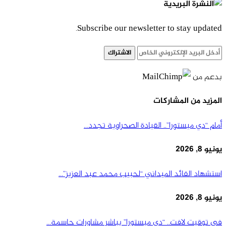
Subscribe our newsletter to stay updated.
الاشتراك
بدعم من
المزيد من المشاركات
أمام “دي ميستورا”.. القيادة الصحراوية تجدد…
يونيو 8, 2026
استشهاد القائد الميداني “لحبيب محمد عبد العزيز”…
يونيو 8, 2026
في توقيت لافت.. “دي ميستورا” يباشر مشاورات حاسمة…