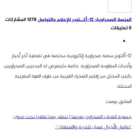
المنصة الصحراوية: 12-أكــتوبر للإعلام والتواصل
1278 المشاركات
0 تعليقات
12-أكتوبر منصة صحراوية إلكترونية مختصة في تغطية آخر أخبار
وأحداث المقاومة الصحراوية، خاصة مايتعرض له المدنيين الصحراويين
بالجزء المحتل من إقليم الصحراء الغربية من طرف القوة المغربية
المحتلة.
السابق بوست
جمعية الشباب الصحراوي بفرنسا | تنظم يوما ثقافيا تحت عنوان
“تواصل الأجيال ضمان للحرية والاستقلال”.