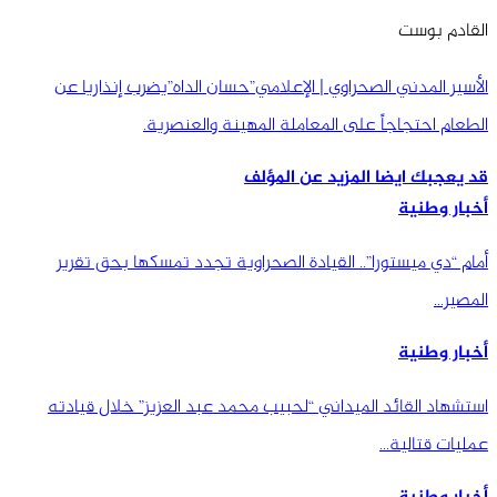
القادم بوست
الأسير المدني الصحراوي | الإعلامي”حسان الداه”يضرب إنذاريا عن
الطعام احتجاجاً على المعاملة المهينة والعنصرية.
قد يعجبك ايضا
المزيد عن المؤلف
أخبار وطنية
أمام “دي ميستورا”.. القيادة الصحراوية تجدد تمسكها بحق تقرير
المصير…
أخبار وطنية
استشهاد القائد الميداني “لحبيب محمد عبد العزيز” خلال قيادته
عمليات قتالية…