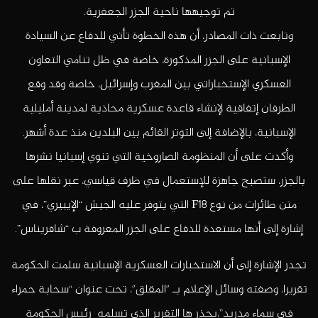
تم توجيهها ناحية الجزر الجعفرية.
وتابعت ذات المصادر، أن هذه الخطوة تأتي للدفاع عن السيادة
الإسبانية على الجزر المذكورة، خاصة في ظل تنامي التعاون
العسكري الإستخباراتي بين المغرب وإسرائيل، خاصة وقد وقع
الطرفان إتفاقية لإنشاء قاعدة عسكرية محاذية لمدينة أمليلية
الإسبانية، بالإضافة إلى التوتر القائم بين البلدين منذ عدة أشهر.
وأكدت على أن المنظومة الصاروخية التي تنوي إسبانيا نشرها
بالجزر، ستصبح جاهزة للإستعمال في ظرف قياسي، عبر نقلها على
متن طائرات من نوع F18 التي يتوفر عليه الجيش “الإيبيري”، في
إشارة إلى أنها مستعدة للدفاع على الجزر المعروفة ب “شافريناس”.
تجدر الإشارة إلى أن الاستخبارات العسكرية الإسبانية سلمت الحكومة
تقريرا، وصفته وسائل الإعلام بـ ’‘المقلق’‘، تحت عنوان “سحابة حمراء
في سماء مدريد”،يحذر ها التقرير الذي تسلمه رئيس الحكومة