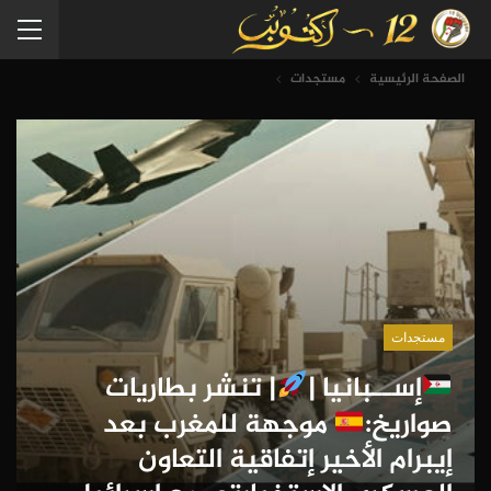
الصفحة الرئيسية
مستجدات
مستجدات
إســبانيا |
| تنشر بطاريات
صواريخ:
موجهة للمغرب بعد
إيبرام الأخير إتفاقية التعاون