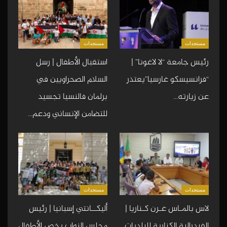
مستجدات
مستجدات
رئيس جامعة “لا لاغونا” |
استقبال الأطفال | رسل
“فرانسيسكو غارسيا”يعتذر
السلام الصحراويين في
عن زيارته…
برلمان فالنسيا تجسيد
للتضامن الإنساني ودعم…
مستجدات
مستجدات
لاس بالمـاس غـرن كـناريا |
أليكــانتي إسبانيا | رئيس
الفيدرالية الكنارية للبلديات
مجلس النواب يخص الأطفال