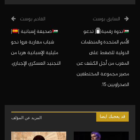
السابق بوست
القادم بوست
ندوة رقمية|🖥| تدعو
صحيفة إسبانية |
|
الأمم المتحدة والمنظمات
شباب مغاربة فروا نحو
الدولية للضغط على
مليلية الإسبانية هربا من
المغرب من أجل الكشف عن
التجنيد العسكري الإجباري.
مصير مجموعة المختطفين
الصحراويين 15.
قد يعجبك ايضا
المزيد عن المؤلف