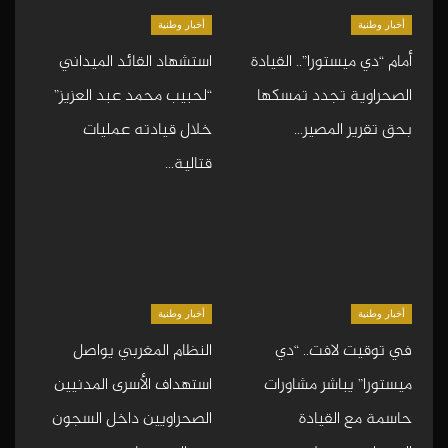
أخبار وطنية
أخبار وطنية
أمام “دي ميستورا”.. القيادة
استشهاد القائد الميداني
الصحراوية تجدد تمسكها
“لحبيب محمد عبد العزيز”
بحق تقرير المصير…
خلال قيادته عمليات
قتالية…
أخبار وطنية
أخبار وطنية
في توقيت لافت.. “دي
النظام المغربي يواصل
ميستورا” يباشر مشاورات
استهداف الأسرى المدنيين
حاسمة مع القيادة
الصحراويين داخل السجون