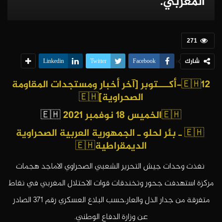
المغربي.
271
شارك
Linkedin
Twitter
Facebook
🇪🇭
12-أكـــتوبر [آخر أخبار ومستجدات المقاومة
الصحراوية]🇪🇭
🇪🇭الخميس 18
نوفمبر 2021
🇪🇭
🇪🇭
ـ بئر لحلو ـ الجمهورية العربية الصحراوية
الديمقراطية🇪🇭
نفذت وحدات جيش التحرير الشعبي الصحراوي الاماجد هجمات
مركزة استهدفت جحور وتخندقات قوات الاحتلال المغربي في نقاط
متفرقة من جدار الذل والعار
،
حسب البلاغ العسكري رقم
371
الصادر
عن وزارة الدفاع الوطني.