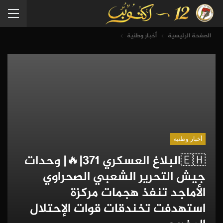
الصفحة الرئيسية
أخبار وطنية
أخبار وطنية
🇪🇭البلاغ العسكري 371|🔥| وحدات
جيش التحرير الشعبي الصحراوي
الأماجد تنفذ هجمات مركزة
استهدفت تخندقات قوات الإحتلال