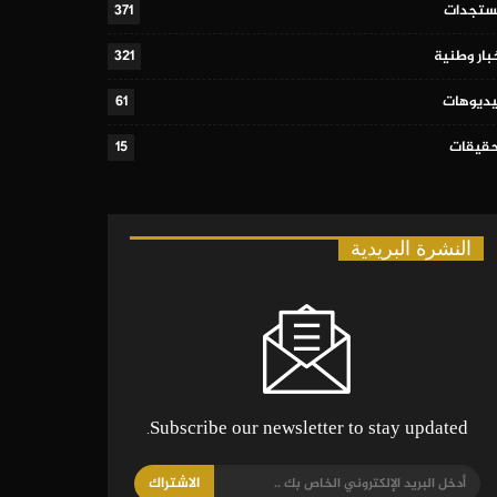
تجدات
371
بار وطنية
321
ديوهات
61
قيقات
15
النشرة البريدية
Subscribe our newsletter to stay updated.
الاشتراك