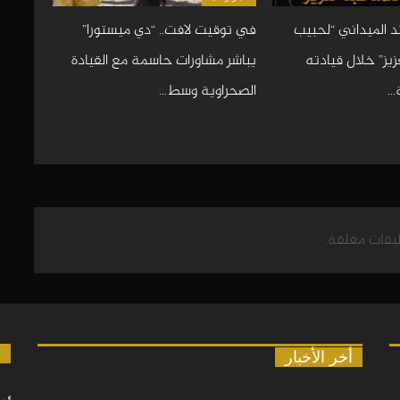
د الميداني “لحبيب
في توقيت لافت.. “دي ميستورا”
يز” خلال قيادته
يباشر مشاورات حاسمة مع القيادة
…
الصحراوية وسط…
ليقات مغلقة.
ا
أخر الأخبار