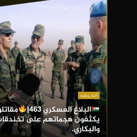
أخبار وطنية
البلاغ العسكري 463|
مقاتلو
يكثفون هجماتهم على تخندقات 
والبكاري.