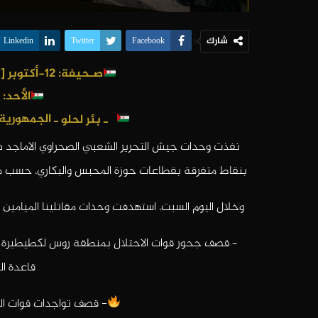
شارك
Linkedin
Twitter
Facebook
صـحيفة: 12-أكتوبر [تصميم و وفاء لعهد الشهداء]
الأحد: 20 فبراير 2022
ـ بئر لحلو
ـ الجمهورية 
نفذت وحدات جيش التحرير الشعبي الصحراوي الاماجد 
بنقاط متفرقة بقطاعات حوزة المحبس والبكاري، حسب ما ورد في البلاغ العسكري ر
وخلال اليوم السبت، استهدفت وحدات مقاتلينا الميامين ق
– قصف جحور قوات الاحتلال بمنطقة روس لكطيطيرة ق
قاعدة ال
- قصف تواجدات قوات الع