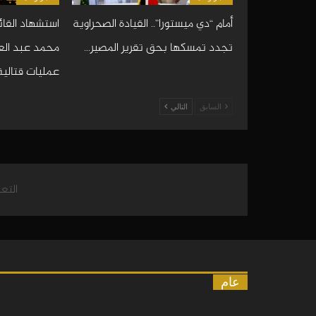
أمام “دي ميستورا”.. القيادة الصحراوية
استشهاد القائ
تجدد تمسكها بحق تقرير المصير…
محمد عبد العز
عمليات قتالية
السابق
التالي
التع
عام