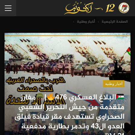
الصفحة الرئيسية
أخبار وطنية
أخبار وطنية
البلاغ العسكري 476
|
مفارز
متقدمة من جيش التحرير الشعبي
الصحراوي تستهدف مقر قيادة فيلق
العدو ال43 وتدمر بطارية مدفعية