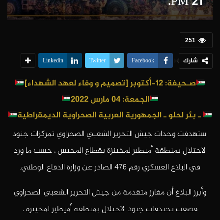
PM 21.
251
شارك
Linkedin
Twitter
Facebook
صـحيفة: 12-أكتوبر [تصميم و وفاء لعهد الشهداء]
الجمعة: 04 مارس 2022
ـ بئر لحلو ـ الجمهورية العربية الصحراوية الديمقراطية
استهدفت وحدات جيش التحرير الشعبي الصحراوي تمركزات جنود
الاحتلال بمنطقة أميطير لمخينزة بقطاع المحبس ، حسب ما ورد
في البلاغ العسكري رقم 476 الصادر عن وزارة الدفاع الوطني.
وأبرز البلاغ أن مفارز متقدمة من جيش التحرير الشعبي الصحراوي
قصفت تخندقات جنود الاحتلال بمنطقة أميطير لمخينزة ،