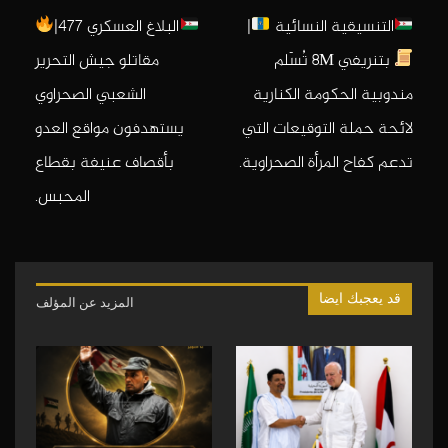
التنسيقية النسائية
|
البلاغ العسكري 477|
بتنريفي 8M تُسَلم
مقاتلو جيش التحرير
مندوبية الحكومة الكنارية
الشعبي الصحراوي
لائحة حملة التوقيعات التي
يستهدفون مواقع العدو
تدعم كفاح المرأة الصحراوية.
بأقصاف عنيفة بقطاع
المحبس.
قد يعجبك ايضا
المزيد عن المؤلف