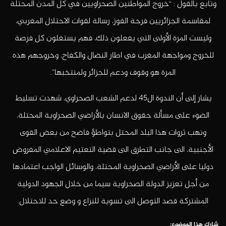
وتابع بالقول : “خروج المواطنين الصحراويين في كل المدن المحتلة
لمقاسمة الجزائريين فرحة الفوز، رسالة لقوات الاحتلال المغربي،
وليست المرة الأولى التي يفعلون ذلك، فهم يستغلون كل فرصة
للخروج ومواجهة المغرب في اطار النضال والكفاح، وخروجهم هذه
المرة هو وقوف ودعم للجزائر ولمنتخبها”.
يشار إلى أن الندوة ال45 لدعم الشعب الصحراوي، شهدت تسليط
الضوء على مسألة حقوق الانسان بالأراضي الصحراوية المحتلة،
ونهب ثروات هذا البلد المحتل بتواطؤ فاضح من بعض القوى
الأجنبية، الى جانب التطرق الى قضية التعتيم الاعلامي المفروض
دوليا على الأراضي الصحراوية المحتلة، والوسائل الواجب اعتمادها
من أجل تعزيز الدولة الصحراوية سيما من خلال الجهود الدولية
المشتركة قصد التوصل الى تسوية للنزاع و وضع حد للاحتلال.
شارك هذا الموضوع: