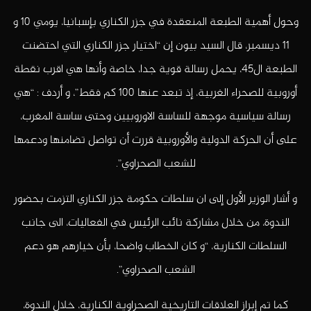
وحول أهمية الطبعة المنعقدة في جزر الكناري بإسبانيا، يومي 10 و
11 ديسمبر، قال السيد بيون إن “اختيار جزر الكناري التي احتضنت
الطبعة ال45، يحمل رسالة قوية جدا، خاصة وأنها هي اقرب نقطة
أوروبية للصحراء الغربية، إذ تبعد عنها 100 كم فقط”، و أردف : “هي
رسالة سياسية موجهة للساسة الاوروبيين وحتى ساسة المغرب،
على أن الحركة الدولية والأوروبية قررت أن تواصل تضامنها ودعمها
للشعب الصحراوي”.
و أشار الوزير الأول إلى ان سلطات حكومة جزر الكناري التزمت بحضور
الندوة، من خلال مشاركة نائب الرئيس في الفعاليات، الى جانب
السلطات الكنارية، “و كان الخطاب واضحا، بأن خيارهم هو دعم
الشعب الصحراوي”.
كما تم إبراز العلاقات التاريخية الصحراوية الكنارية، خلال الندوة،