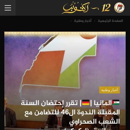
الصفحة الرئيسية
أخبار وطنية
أخبار وطنية
المانيا |
| تقرر إحتضان السنة
المقبلة الندوة ال46 للتضامن مع
الشعب الصحراوي