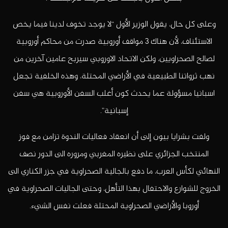
وعلى كل حال، يقول الوزير الأول “لا يوجد تخوف لدينا فيما يخص
الاستئناف، لأن هناك 3 مواقف أوروبية صدرت من محاكم أوروبية
لصالح الصحراويين، ولكن الاتحاد الاوروبي سيربح عامين آخرين من
نهب ثرواتنا الطبيعية في الأراضي المحتلة، وهذه الخلفية تجعل
اسبانيا مسؤولة عما يحدث كون أغلب السفن الأوروبية هي سفن
إسبانية”.
ولفت بشرايا بيون إلى أن انعقاد فعاليات الندوة تزامن مع فوز
المنتخب الجزائري على نظيره المغربي ومروره الى الدور نصف
النهائي لكأس العرب، ما دفع بالجالية الصحراوية في جزر الكناري الى
الخروج للشوارع والاحتفال بهذا التأهل، وحتى الجاليات الصحراوية في
أوروبا والأراضي الصحراوية المحتلة فعلت نفس الشيء.