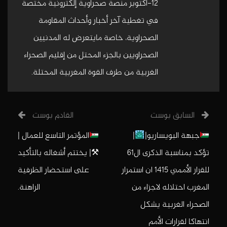
12-أكتوبر منصة صحراوية إلكترونية مختصة
في تغطية آخر أخبار وأحداث المقاومة
الصحراوية، خاصة مايتعرض له المدنيين
الصحراويين بالجزء المحتل من إقليم الصحراء
الغربية من طرف القوة المغربية المحتلة.
السابق بوست
القادم بوست
جبهة البويساريو|
|
المؤتمر التاسع للعمال |
تؤكد بمناسبة الذكرى ال61
⚒| يختتم أشغاله بالتأكيد
للقرار الأممي 1415 ان استمرار
على استحضار الظرفية
المغرب احتلاله لاجزاء من
الراهنة.
الصحراء الغربية يشكل
انتهاكا لقرارات الأمم