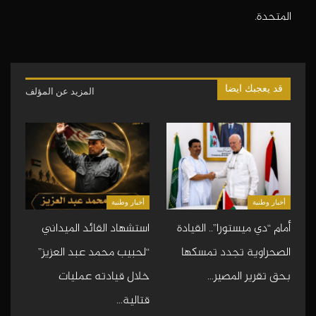
المتحدة.
قد يعجبك ايضا
المزيد عن المؤلف
أخبار وطنية
أخبار وطنية
أمام “دي ميستورا”.. القيادة
استشهاد القائد الميداني
الصحراوية تجدد تمسكها
“لحبيب محمد عبد العزيز”
بحق تقرير المصير…
خلال قيادته عمليات
قتالية…