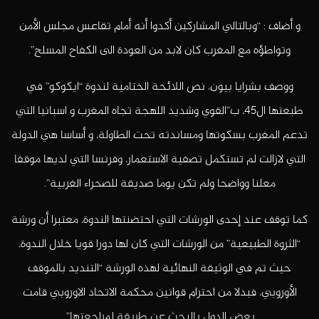
و أضاف : “وبالتالي المشاركين أكدوا أنه أمام تقاعس مجلس الأمن
وتواطؤه مع المغرب كان لابد من العودة الى الكفاح المسلح”.
ووصف بشرايا بيون، نص اللائحة الختامية لندوة “ايكوكو” في
طبعتها ال45، ب”القوي وشديد اللهجة تجاه المغرب و اسبانيا التي
تدعم المغرب بسكوتها ومساندته تحت الطاولة، و أساسا هي الدولة
التي لازالت لم تستكمل تصفية الاستعمار، وفرنسا التي لديها موقفا
معلنا وواضحا ولم تكن يوما صديقة للصحراء الغربية”.
كما توقف عند إحدى الورشات التي احتضنتها الندوة، معتبرا أن ورشة
“الثروة الطبيعية” من الورشات التي كان لها دورا قويا خلال الندوة،
حيث تم في الوثيقة النهائية لهذه الورشة “التنديد بالموقف
الأوروبي، فبدلا من احترام قوانين محكمة الاتحاد الاوروبي قامت
بعض الدول بالبحث عن طريقة لمراجعتها”.