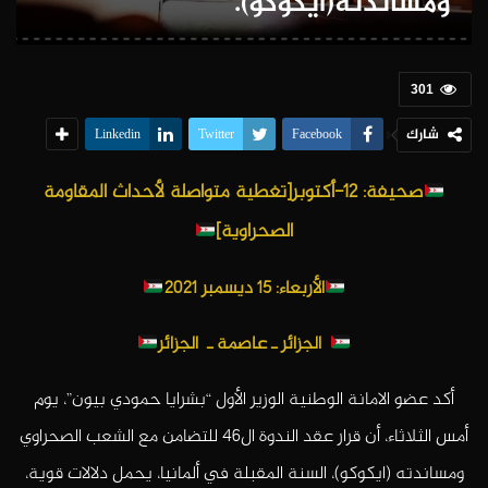
ومساندته(ايكوكو).
301
شارك
Linkedin
Twitter
Facebook
ص
حيفة: 12-أكتوبر[تغطية متواصلة لأحداث المقاومة
الصحراوية]
الأربعاء: 15 ديسمبر 2021
الجزائر ـ عاصمة
ـ الجزائر
أكد عضو الامانة الوطنية الوزير الأول “بشرايا حمودي بيون”، يوم
أمس الثلاثاء، أن قرار عقد الندوة ال46 للتضامن مع الشعب الصحراوي
ومساندته (ايكوكو)، السنة المقبلة في ألمانيا، يحمل دلالات قوية،