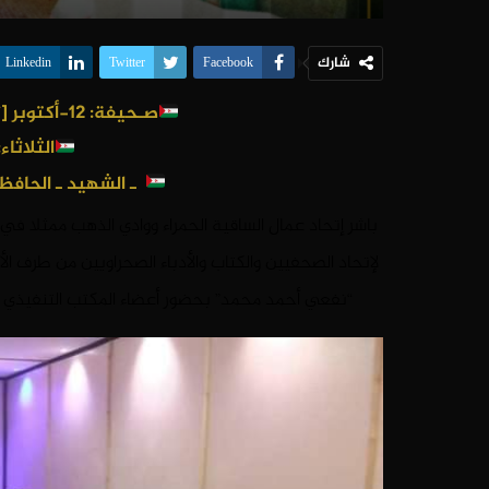
شارك
Linkedin
Twitter
Facebook
صـحيفة: 12-أكتوبر [تصميم و وفاء لعهد الشهداء]
الثلاثاء: 08 مارس 22
ـ الشهيد ـ الحافظ 
باشر إتحاد عمال الساقية الحمراء ووادي الذهب ممثلا في 
لإتحاد الصحفيين والكتاب والأدباء الصحراويين من طرف ال
“نفعي أحمد محمد” بحضور أعضاء المكتب التنفيذي ال