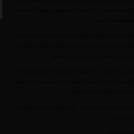
و المكتب التنفيذي السيد “سامو أحمد” المكلف بالشؤون الإدارية
لجبهة الشعبية لتحرير الساقية الحمراء ووادي والرهانات المعلقة
ومسؤولياته الجسيمة.
رق أهمية الاتحاد الراهنة والمكانة التي يحوزها على ضوء التطلعات
ية وما تستوجبه من مواكبة وتوجيه وتأطير، مؤكدا أن المؤسسة
 عقد ندوة وطنية للإعلام في الأفق المنظور .
كم تجربة الاتحاد منذ تأسيسه، مهنئا الأمانة العامة السابقة على
ح الجمعية العامة الخامسة وما شهدته من تنظيم ومخرجات ووقفات
 الشعب الصحراوي على مدار سنوات .
بين لإجتماع تأسيسي للهيئة ، تُوج بتكليف الملفات على الأعضاء
بيان اليوم .
اء في البيان :