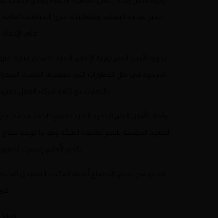
ونوه ممثل إتحاد عمال الساقية الحمراء ووادي الذهب عض
بسير عملية التسليم وشفافيته، مبرزا السياسات العامة ل
على الإتحاد 
بدوره الأمين العام لوزارة الإعلام السيد “حمدي ميارة” ط
المرجوة في ظل التطورات التي تشهدها القضية الصحراو
بالتعاون مع كافة شركاء الفعل تعتزم
وأشاد الأمين العام الجديد السيد نفعي “احمد محمد” بترا
الجهود المضنية للسير بقاطرة الهيئة وهو ما توجه نجا
تكريم لأقلام إنتصرت لحقوق
ليدعو في ختام الإجتماع أعضاء المكتب التنفيذي المنتخ
في 
ومما ج