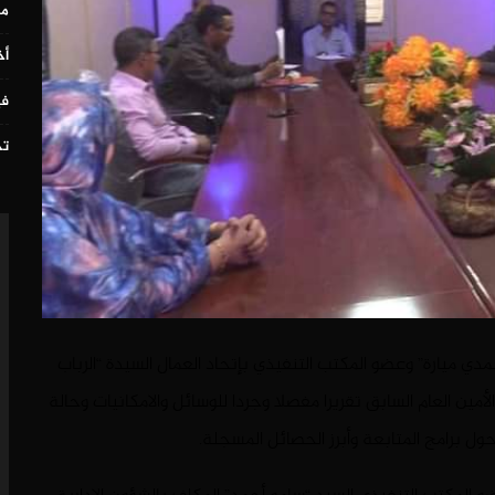
مس
أخ
في
تح
“حمدي ميارة” وعضو المكتب التنفيذي بإتحاد العمال السيدة “الرباب
الأمين العام السابق تقريرا مفصلا وجردا للوسائل والامكانيات وحالة
ل برامج المتابعة وأبرز الحصائل المسجلة.