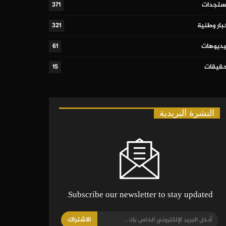
تجدات
371
بار وطنية
321
ديوهات
61
قيقات
15
النشرة البريدية
Subscribe our newsletter to stay updated.
الاشتراك