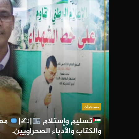
مستجدات
تسليم وإستلام
|✍
|
مها
والكتاب والأدباء الصحراويين.