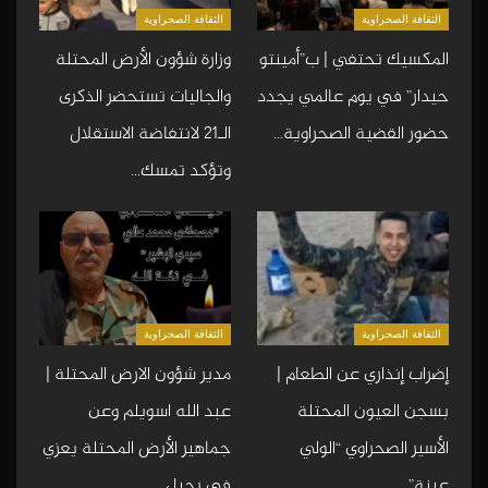
الثقافة الصحراوية
الثقافة الصحراوية
المكسيك تحتفي | ب”أمينتو
وزارة شؤون الأرض المحتلة
حيدار” في يوم عالمي يجدد
والجاليات تستحضر الذكرى
حضور القضية الصحراوية…
الـ21 لانتفاضة الاستقلال
وتؤكد تمسك…
الثقافة الصحراوية
الثقافة الصحراوية
إضراب إنذاري عن الطعام |
مدير شؤون الارض المحتلة |
بسجن العيون المحتلة
عبد الله اسويلم وعن
الأسير الصحراوي “الولي
جماهير الأرض المحتلة يعزي
عينة”…
في رحيل…