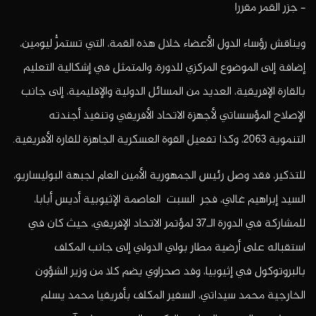
– جزر القمر مقررا
ويناقش رؤساء الدول الأعضاء خلال هذه القمة، التي تستمرُّ ليومين،
إضافة إلى الموضوع المركزي للدورة، والمتمثل في إشكالية التعليم
بالقارة الإفريقية، العديد من المسائل الدولية والإقليمية، إلى جانب
الإصلاح المؤسساتي لأجهزة الاتحاد الأفريقي وتنفيذ أجندته
التنموية 2063، وكذا تفعيل القوة العسكرية الجاهزة للقارة الأفريقية.
للتذكير، فقد وصل رئيس الجمهورية الأمين العام لجبهة البوليساريو،
السيد إبراهيم غالي، فجر السبت العاصمة الإثيوبية أديس أبابا،
للمشاركة في الدورة الـ37 لمؤتمر الاتحاد الإفريقي، حيث كان في
استقباله على أرضية مطار بولي الدولي إلى جانب المكلف
بالبروتوكول في إثيوبيا، وفد صحراوي يضم كلا من وزير الشؤون
الخارجية محمد سيداتي، السفير المكلف بأفريقيا محمد يسلم