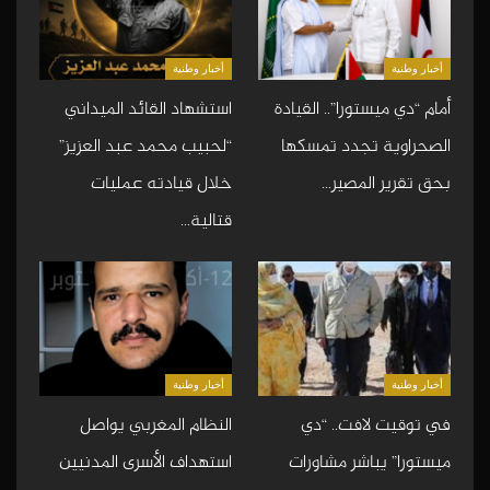
أخبار وطنية
أخبار وطنية
أمام “دي ميستورا”.. القيادة
استشهاد القائد الميداني
الصحراوية تجدد تمسكها
“لحبيب محمد عبد العزيز”
بحق تقرير المصير…
خلال قيادته عمليات
قتالية…
أخبار وطنية
أخبار وطنية
في توقيت لافت.. “دي
النظام المغربي يواصل
ميستورا” يباشر مشاورات
استهداف الأسرى المدنيين