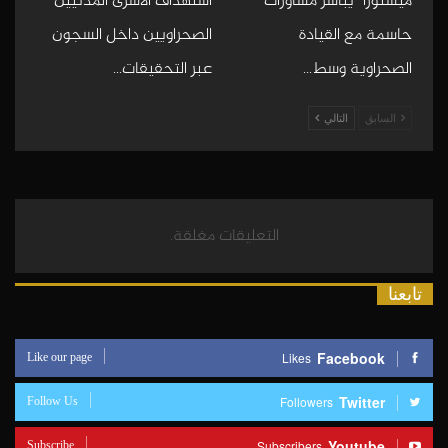
ميستورا” يباشر مشاورات
استهداف الأسرى المدنيين
حاسمة مع القيادة
الصحراويين داخل السجون
الصحراوية وسط…
عبر التحقيقات…
السابق
التالي
التعليقات مغلقة.
تابعنا
Like our page
Facebook
Likes
Follow Us
Twitter
Followers
Subscribe
Youtube
Subscribers