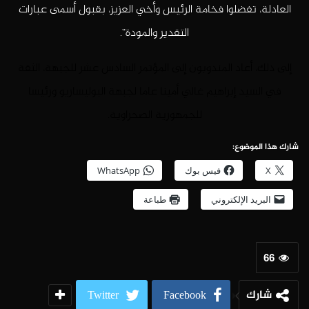
العادلة، تفضلوا فخامة الرئيس وأخي العزيز، بقبول أسمى عبارات
التقدير والمودة”.
إلى ذلك، أعاد المندوبون إلى المؤتمر السادس عشر للجبهة، الثقة
في السيد إبراهيم غالي أمينا عاما لجبهة البوليساريو ورئيسا
للجمهورية الصحراوية.
شارك هذا الموضوع:
X
فيس بوك
WhatsApp
البريد الإلكتروني
طباعة
66
شارك
Twitter
Facebook