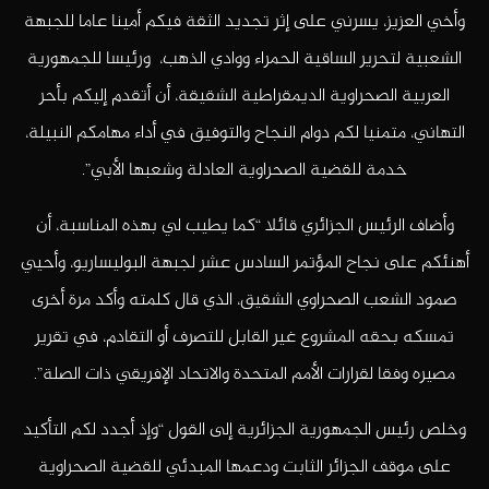
وأخي العزيز، يسرني على إثر تجديد الثقة فيكم أمينا عاما للجبهة
الشعبية لتحرير الساقية الحمراء ووادي الذهب، ورئيسا للجمهورية
العربية الصحراوية الديمقراطية الشقيقة، أن أتقدم إليكم بأحر
التهاني، متمنيا لكم دوام النجاح والتوفيق في أداء مهامكم النبيلة،
خدمة للقضية الصحراوية العادلة وشعبها الأبي”.
وأضاف الرئيس الجزائري قائلا “كما يطيب لي بهذه المناسبة، أن
أهنئكم على نجاح المؤتمر السادس عشر لجبهة البوليساريو، وأحيي
صمود الشعب الصحراوي الشقيق، الذي قال كلمته وأكد مرة أخرى
تمسكه بحقه المشروع غير القابل للتصرف أو التقادم، في تقرير
مصيره وفقا لقرارات الأمم المتحدة والاتحاد الإفريقي ذات الصلة”.
وخلص رئيس الجمهورية الجزائرية إلى القول “وإذ أجدد لكم التأكيد
على موقف الجزائر الثابت ودعمها المبدئي للقضية الصحراوية