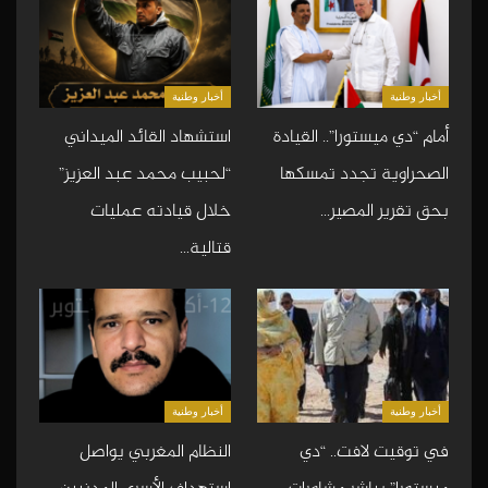
أخبار وطنية
أخبار وطنية
أمام “دي ميستورا”.. القيادة
استشهاد القائد الميداني
الصحراوية تجدد تمسكها
“لحبيب محمد عبد العزيز”
بحق تقرير المصير…
خلال قيادته عمليات
قتالية…
أخبار وطنية
أخبار وطنية
في توقيت لافت.. “دي
النظام المغربي يواصل