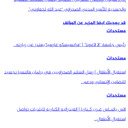
والجسدية للأسير المدني الصحراوي “عبد الله لخفاوني”.
قد يعجبك ايضا
المزيد عن المؤلف
مستجدات
رئيس جامعة “لا لاغونا” | “فرانسيسكو غارسيا”يعتذر عن زيارته…
مستجدات
استقبال الأطفال | رسل السلام الصحراويين في برلمان فالنسيا تجسيد
للتضامن الإنساني ودعم…
مستجدات
لاس بالمـاس غـرن كـناريا | الفيدرالية الكنارية للبلديات تواصل
استقبال الأطفال…