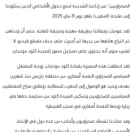
الصحراويين” عن إدانتنا الشديدة لمنع دخول الأشخاص الذين يمثلوننا
إلى طنجة (المغرب) ظهر يوم 31 ماي 2025.
لقد عوملت رفيقاتنا بطريقة مهينة وعنيفة للغاية، حتى أن إحداهن
تم انتزاع هاتفها من يديها ثم أجبرت على حذف مقطع ڤيديو، لا
لشيء سوى أنه يحتوي على تسجيل مصور للسيدة كلود مونجان.
لقد انطلقت هذه المسيرة بقيادة كلود مونجان، زوجة المعتقل
السياسي الصحراوي النعمة أسفاري، من منطقة باريس منذ شهرين
بهدف وحيد هو الوصول إلى المغرب للمطالبة بإطلاق سراح المعتقلين
السياسيين الصحراويين وتمكين السيدة كلود من ممارسة حقها في
زيارة زوجها النعمة أسفاري في سجن القنيطرة.
وقد ساندنا نشطاء صحراويون وأجانب من عدة دول في الإتحاد
الأوروبي، بالإضافة إلى العديد من المنظمات الحقوقية والنقابية