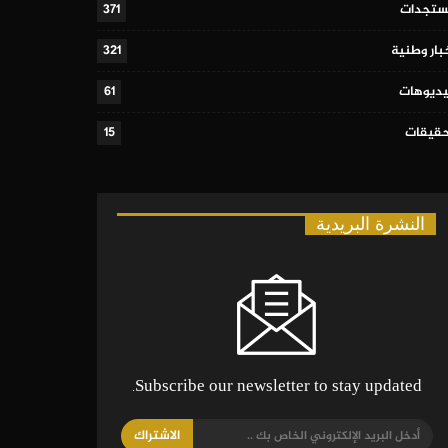
تجدات
371
بار وطنية
321
ديوهات
61
قيقات
15
النشرة البريدية
Subscribe our newsletter to stay updated.
الاشتراك