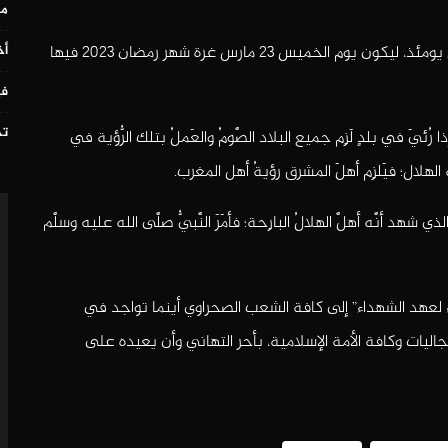
مس
وعليه من المتوقع أن تعلن غالبية هذه الدول رؤية الهلال يومئذ، ليكون يوم الخميس 23 مارس غرة شهر رمضان 2023 فيها
أخ
في
تح
ُئيَ في بلدٍ لَزِم جميع البلاد الصَّومُ والعَملُ بتلك الرُّؤية في
 الهلال؛ فيَلزِم أهلَ المشرق رؤيةُ أهل المغرب.
د أنَّه أهلَّ الهلالُ البارِحة؛ فأمَرَ النَّبيُّ صلَّى الله عليه وسلَّم
1-أكتوبر”تصمصم و وفاء لعهد الشهداء” إلى كافة الشعب الصحراوي أينما تواجد في
اليات وكافة الأمة الإسلامية، بأحر التهاني وأن يعيده على