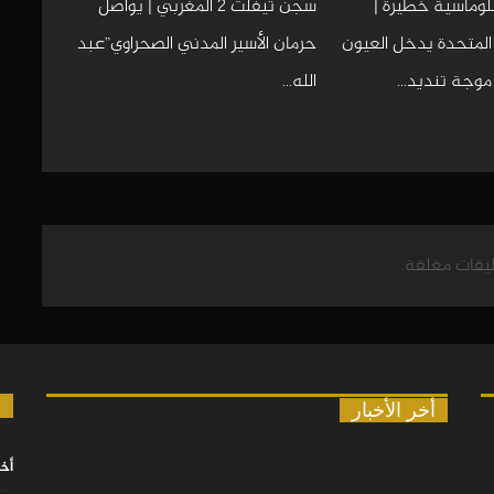
وماسية خطيرة |
سجن تيفلت 2 المغربي | يواصل
 المتحدة يدخل العيون
حرمان الأسير المدني الصحراوي”عبد
 موجة تنديد…
الله…
ليقات مغلقة.
ا
أخر الأخبار
أخب