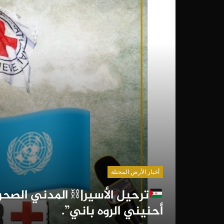
أخبار الأرض المحتلة
ترحيل الأسير|⛓ المدني الصح
أحنيني الروه باني”.