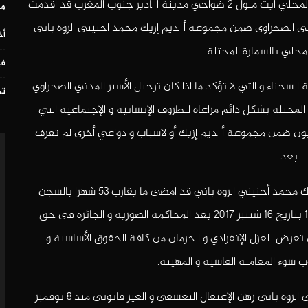
علمت رابطة حماية السجناء الصحراويين ان إدارة السجن المحلي أيت ملول 2 ضواحي مدينة أگادير جنوب المغرب قد أقدمت
مس
على ترحيل الأسير المدني الصحراوي ضمن مجموعة أگديم إزيك محمد احنيني الروه باني
أخ
حلي بالسمارة المحتلة.
في
جناء و التي لا تؤكد ما اذا كان ترحيل الأسير المدني الصحراوي
تح
محتلة بشكل دائم مراعاة للظروف الإنسانية و الإجتماعية التي
اويون ضمن مجموعة أگديم إزيك أو لاسباب و دواعي أخرى لم تعرف
بعد.
وكان الأسير المدني الصحراوي ضمن مجموعة أگديم إزيك محمد أحنيني الروه باني قد امضى ما يقارب 53 شهرا بالسجن
المحلي أيت ملول 2 قادما من السجن المحلي العرجات 1 بتاريخ 16 شتنبر 2017 بعد المحاكمة الصورية و الجائرة في حق
تعرض للعزل الإنفرادي و الحرمان من كافة الحقوق الأساسية و
سوء المعاملة القاسية و المهينة.
و للتذكير يتواجد الأسير المدني الصحراوي محمد أحنيني الروه باني رهن الإعتقال التعسفي و الغير قانوني منذ 8 نوفمبر