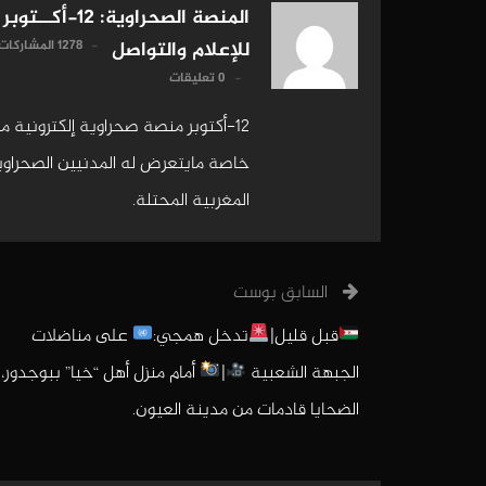
المنصة الصحراوية: 12-أكــتوبر
1278 المشاركات
للإعلام والتواصل
0 تعليقات
12-أكتوبر منصة صحراوية إلكترونية 
خاصة مايتعرض له المدنيين الصحراويين
المغربية المحتلة.
السابق بوست
قبل قليل|
تدخل همجي:
على مناضلات
الجبهة الشعبية
|
أمام منزل أهل “خيا” ببوجدور،
الضحايا قادمات من مدينة العيون.