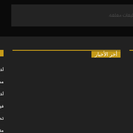
ليقات مغلقة.
ا
أخر الأخبار
أخب
مس
أخب
في
تح
مقا