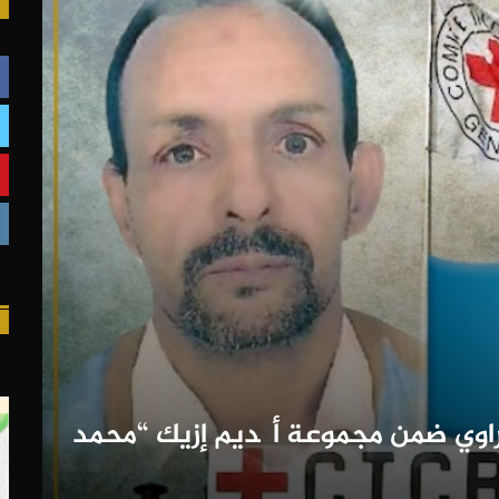
راوي ضمن مجموعة أگديم إزيك “محمد