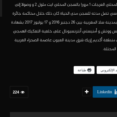
2010 متتقلا بين السجن المحلي سلا 2 ، سلا1، السجن المحلي العرجات 1 مرورا بالسجن المحلي ايت ملول 2 و وصولا إلى
اسي تصل مدته للسجن مدى الحياة كان ذلك خلال محاكمة جائرة
تفتقد لضمانات و معايير المحاكمة العادلة جرت أطوارها بمدينة سلا المغربية بين 26 دجنبر 2016 و 17 يوليوز 2017 بشهادة
يس ووتش و أمنيستي أنترنسيونال على خلفية التفكيك الهمجي
النازحين الصحراويين شهر نوفمبر سنة 2010 في منطقة أكديم إزيك شرق مدينة العيون عاصمة الصحراء الغربية
المحتلة.
د الإلكتروني
طباعة
Linkedin
224