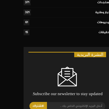
تجدات
371
بار وطنية
321
ديوهات
61
قيقات
15
النشرة البريدية
Subscribe our newsletter to stay updated.
الاشتراك