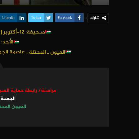
شارك
Linkedin
Twitter
Facebook
صـحيفة: 12-أكتوبر [تصميم و وفاء لعهد الشهداء]
الأحد: 27 فبراير 2022
العيون ـ المحتلة
ـ عاصمة الجم
مراسلة/ رابطة حماية السج
الجمعة 25 فيراير 022
العيون المحت