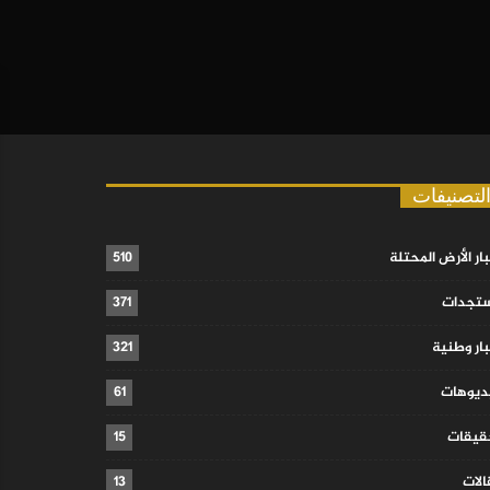
لتصنيفات
ار الأرض المحتلة
510
تجدات
371
ار وطنية
321
ديوهات
61
قيقات
15
لات
13