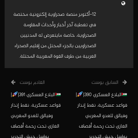
12-أكتوبر منصة صحراوية إلكترونية مختصة
في تغطية آخر أخبار وأحداث المقاومة
الصحراوية، خاصة مايتعرض له المدنيين
الصحراويين بالجزء المحتل من إقليم الصحراء
الغربية من طرف القوة المغربية المحتلة.
السابق بوست
القادم بوست
البلاغ العسكري 390|
|
البلاغ العسكري 391|
|
قواعد عسكرية، نقط إنذار
قواعد عسكرية، نقط إنذار
وفيالق للعدو المغربي
وفيالق للعدو المغربي
الغازي تحت رحمة أقصاف
الغازي تحت رحمة أقصاف
بواسل جيش التحرير
بواسل جيش التحرير