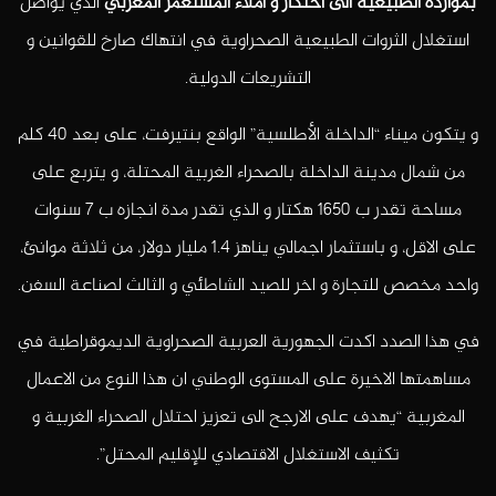
بموارده الطبيعية الى احتكار و املاء المستعمر المغربي
الذي يواصل
استغلال الثروات الطبيعية الصحراوية في انتهاك صارخ للقوانين و
التشريعات الدولية.
و يتكون ميناء “الداخلة الأطلسية” الواقع بنتيرفت، على بعد 40 كلم
من شمال مدينة الداخلة بالصحراء الغربية المحتلة، و يتربع على
مساحة تقدر ب 1650 هكتار و الذي تقدر مدة انجازه ب 7 سنوات
على الاقل، و باستثمار اجمالي يناهز 1.4 مليار دولار، من ثلاثة موانئ،
واحد مخصص للتجارة و اخر للصيد الشاطئي و الثالث لصناعة السفن.
في هذا الصدد اكدت الجهورية العربية الصحراوية الديموقراطية في
مساهمتها الاخيرة على المستوى الوطني ان هذا النوع من الاعمال
المغربية “يهدف على الارجح الى تعزيز احتلال الصحراء الغربية و
تكثيف الاستغلال الاقتصادي للإقليم المحتل”.