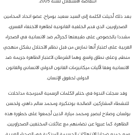
انتفاضة الاستقلال لسنة
2005
.
بعد ذلك أحيلت الكلمة إلى السيد سعيد بومراح، عضو اتحاد المحامين
الصحراويين، الذي قدم الخلفية القانونية لظاهرة الاختفاء القسري،
مشددا بالخصوص على طبيعتها كجرائم ضد الانسانية في الصحراء
الغربية على اعتبار أنها تمارس من قبل نظام الاحتلال بشكل منهجي
منظم، وعلى نطاق واسع، وهما الشرطان لاعتبار الظاهرة جريمة ضد
الانسانية وفقا لآليات ميكانيزمات القانون الدولي الانساني والقانون
الدولي لحقوق الإنسان.
وقد سجلت الندوة في ختام الكلمات الرسمية المبرمجة مداخلات
للنشطاء المشاركين، الصالحة بوتنكيزة، ومحمد سالم داهي، ولحسن
بولسان، وصلاح لبصير، ومحمد ميارة، الذين أجمعوا على خطورة هذه
الظاهرة، كما عبروا عن تضامنهم مع عائلات المختفين الصحراويين،
ومع جميع ضحايا الانتهاكات الجسيمة المرتكبة في الصحراء الغربية