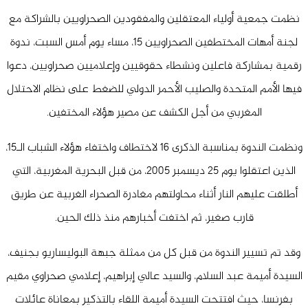
نظمت جمعية أولياء المعتقلين والمفقودين الصحراويين بالشراكة مع
لجنة أمهات المختطفين الصحراويين
15
، مساء يوم أمس السبت، ندوة
رقمية بمشاركة فاعلين ونشطاء حقوقيين وإعلاميين صحراويين، دعوا
فيها الأمم المتحدة والصليب الأحمر الدولي للضغط على نظام الاحتلال
المغربي من أجل الكشف عن مصير هؤلاء المختفين.
ونظمت الندوة بمناسبة الذكرى
16
لاختطاف واختفاء هؤلاء الشباب الـ
15
،
الذين اعتقلوا يوم
25
ديسمبر
2005
، من قبل البحرية المغربية، التي
أطلقت عليهم النار أثناء محاولتهم مغادرة الصحراء الغربية عن طريق
قارب صغير، ثم اختفت أخبارهم منذ ذلك الحين.
وقد تم تسيير الندوة من قبل كل من ممثلة جبهة البوليساريو بجنيف،
السيدة أميمة عبد السلام، والسيد عالي إبراهيم، إعلامي صحراوي مقيم
بفرنسا، حيث افتتحت السيدة أميمة اللقاء بالتذكير بمعاناة عائلات