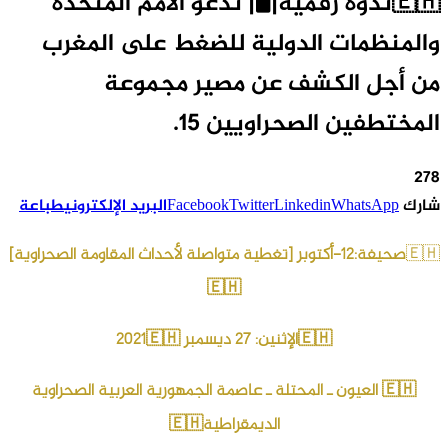
🇪🇭ندوة رقمية|🖥| تدعو الأمم المتحدة
والمنظمات الدولية للضغط على المغرب
من أجل الكشف عن مصير مجموعة
المختطفين الصحراويين 15.
278
شارك
WhatsApp
Linkedin
Twitter
Facebook
البريد الإلكتروني
طباعة
🇪🇭
صحيفة:12-أكتوبر [تغطية متواصلة لأحداث المقاومة الصحراوية]
🇪🇭
🇪🇭الإثنين: 27 ديسمبر 2021🇪🇭
🇪🇭 العيون ـ المحتلة ـ عاصمة الجمهورية العربية الصحراوية
الديمقراطية🇪🇭