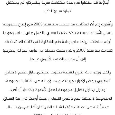
أبناؤها قد اعتقلوا في عدة معتقلات سرية ببنسركاو، ثم بمعتقل
تمارة سيئ الذكر.
وأشارت إلى أن العائلات قد نجحت منذ سنة
2009
في إقناع مجموعة
العمل الأممية المعنية بالاختطاف القسري بالعمل على الملف، وهو ما
أرغم سلطات الرباط على إعادة فتح الشكاية التي كانت العائلات قد
تقدمت بها سنة
2006
، والتي بقيت مهملة من طرف العدالة المغربية
إلى أن مورس الضغط الأممي عليها.
ولكن، ورغم ذلك، تقول السيدة نحبوها لخليفي، مازال نظام الاحتلال
المغربي يرفض الإقرار بجريمته، وبمسؤوليته عن اختفاء المجموعة،
ومازال يحاول تضليل مجموعة العمل الأممية بالادعاء أن أفراد
المجموعة لا علاقة لهم بالعمل النضالي، حيث أوردت في هذا السياق
عدة أمثلة عن نضالات هؤلاء الشباب الذين كان أغلبهم من نشطاء