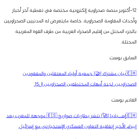
12-أكتوبر منصة صحراوية إلكترونية مختصة في تغطية آخر أخبار
وأحداث المقاومة الصحراوية، خاصة مايتعرض له المدنيين الصحراويين
بالجزء المحتل من إقليم الصحراء الغربية من طرف القوة المغربية
المحتلة.
السابق بوست
🇪🇭بيان مشترك |🤝| جمعية أولياء المعتقلين والمفقودين
الصحراويين، لجنة أمهات المختطفين الصحراويين ال15.
القادم بوست
🇪🇭إســبانيا |🚀| تنشر بطاريات صواريخ:🇪🇸 موجهة للمغرب بعد
إيبرام الأخير إتفاقية التعاون العسكري الإستخبارتي مع إسرائيل.