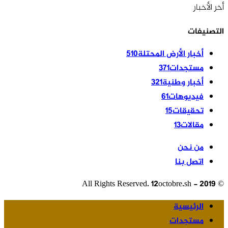
أخر الأخبار
التصنيفات
أخبار الأرض المحتلة
510
مستجدات
371
أخبار وطنية
321
فيديوهات
61
تحقيقات
15
مقالات
13
من نحن
اتصل بنا
© 2019 - All Rights Reserved. 12octobre.sh
الرئيسية
مستجدات