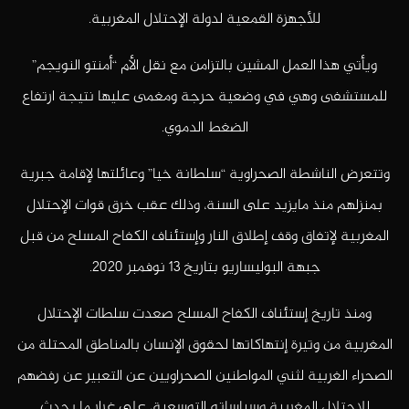
للأجهزة القمعية لدولة الإحتلال المغربية.
ويأتي هذا العمل المشين بالتزامن مع نقل الأم “أمنتو النويجم”
للمستشفى وهي في وضعية حرجة ومغمى عليها نتيجة ارتفاع
الضغط الدموي.
وتتعرض الناشطة الصحراوية “سلطانة خيا” وعائلتها لإقامة جبرية
بمنزلهم منذ مايزيد على السنة، وذلك عقب خرق قوات الإحتلال
المغربية لإتفاق وقف إطلاق النار وإستئناف الكفاح المسلح من قبل
جبهة البوليساريو بتاريخ 13 نوفمبر 2020.
ومنذ تاريخ إستئناف الكفاح المسلح صعدت سلطات الإحتلال
المغربية من وتيرة إنتهاكاتها لحقوق الإنسان بالمناطق المحتلة من
الصحراء الغربية لثني المواطنين الصحراويين عن التعبير عن رفضهم
للإحتلال المغربية وسياساته التوسعية، على غرار ما يحدث