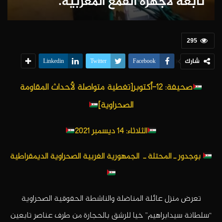
تابعة لأجهزة القمع المغربية.
295
شارك
Linkedin
Twitter
Facebook
ص
حيفة: 12-أكتوبر[تغطية متواصلة لأحداث المقاومة
الصحراوية]
الثلاثاء: 14 ديسمبر 2021
بوجدور ـ المحتلة
ـ الجمهورية الغربية الصحراوية الديمقراطية
تعرض منزل عائلة المناضلة والناشطة الحقوقية الصحراوية
“سلطانة سيدابراهيم” خيا للرشق بالحجارة من طرف عناصر تابعين