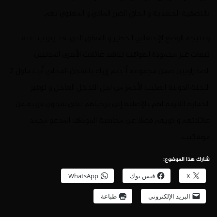
بالتصفية الجسدية و الحاق الضرر المادي و المعنوي بهم.
و نتيجة الوضع الإعتقالي الخطير و المقلق الذي قد يترتب عنه
تبعات غير محمودة العواقب تناشد عائلات الأسرى المدنيين
الصحراويين ضمن مجموعة أگديم إزيك بالسجن المحلي أيت ملول 2
اللجنة الدولية الصليب الأحمر من اجل التدخل العاجل و توفير
الحماية اللازمة لهم بالإضافة إلى ترحيلهم على سجون قريبة من
عائلاتهم و ذويهم فضلا عن محاسبة الموظف المدعو محمد
موسكيت.
شارك هذا الموضوع:
X
فيس بوك
WhatsApp
البريد الإلكتروني
طباعة