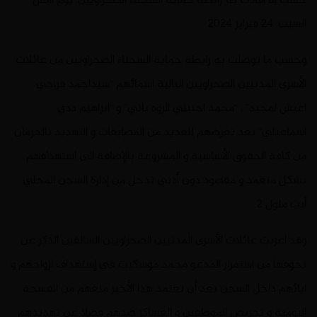
حسب ما أفادت به رابطة حماية السجناء الصحراويين، يوم امس
السبت: 24 فبراير 2024
وحسب ما توصلت به رابطة حماية السجناء الصحراويين من عائلات
الأسرى المدنيين الصحراويين التالية اسمائهم “سيداحمد فراجي
اعيش لمجيد” ، “محمد احنيني الروه باني” و “ابراهيم ددي
اسماعيلي” بعد تعرضهم للعديد من المضايقات و التهديد بالحرمان
من كافة الحقوق الأساسية و المشروعة بالإضافة الى استهدافهم
بشكل متعمد و مقصود دون أدنى تدخل من إدارة السجن المحلي
أيت ملول 2.
وقد اعربت عائلات الأسرى المدنيين الصحراويين السالفين الذكر عن
تخوفها من استمرار المدعو محمد موسكيت في إستهداف ازواحهم و
ابائهم داخل السجن بعد أن تعتمد هذا الأخير منعهم من الفسحة
اليومية و تحريض الموظفين و العساكر ضدهم فضلا عن تهديدهم