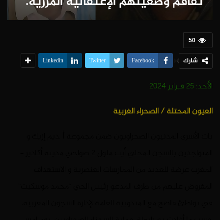
تفاقم وضعيتهم الإعتقالية المزرية.
50
شارك
Linkedin
Twitter
Facebook
الأحد: 25 فبراير 2024
العيون المحتلة / الصحراء الغربية
بات الأسرى المدنيون الصحراويون ضمن مجموعة أگديم إزيك و
المتواجدين بالسجن المحلي أيت ملول 2 ضواحي مدينة أكادير –
المغرب عرضة للعديد من الممارسات العنصرية و الاستهداف
المفروض عليهم من طرف المدعو رئيس الحي “محمد موسكيت”
في تواطئ فاضح مع المندوبية العامة لإدارة السجون المغربية،