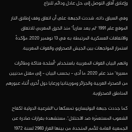
وإغلاق آفاق التوصل إلى حل عادل ودائم للنزاع.
وفي السياق ذاته، شددت الجبهة على أن اتفاق وقف إطلاق النار
الموقع عام 1991 “لم يعد سارياً” منذ الخرق المغربي للاتفاق
والاتفاقات العسكرية المرتبطة به في 13 نوفمبر 2020، مؤكدةً
استمرار المواجهات بين الجيش الصحراوي والقوات المغربية.
واتهم البيان القوات المغربية باستخدام “أسلحة فتاكة وطائرات
مسيرة” منذ عام 2020، ما أدى – بحسب البيان – إلى مقتل مدنيين
من الصحراء الغربية والجزائر وموريتانيا ورعايا دول أخرى أثناء عبورهم
المناطق الصحراوية.
كما جددت جبهة البوليساريو تمسكها ب“الشرعية الدولية لكفاح
الشعوب المستعمَرة ضد الاحتلال”، مستشهدة بقرارات صادرة عن
الجمعية العامة للأمم المتحدة، من بينها القرار 2983 لسنة 1972