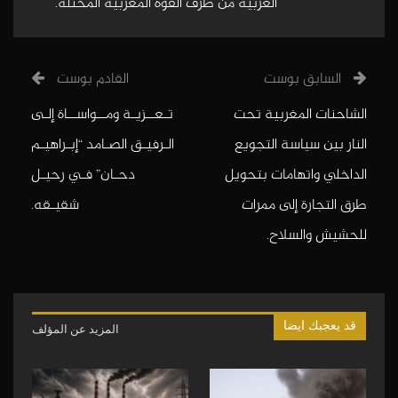
الغربية من طرف القوة المغربية المحتلة.
السابق بوست
القادم بوست
الشاحنات المغربية تحت
تـعــزيـة ومــواســاة إلـى
النار بين سياسة التجويع
الـرفيـق الصـامد “إبـراهيـم
الداخلي واتهامات بتحويل
دحـان” فـي رحيـل
طرق التجارة إلى ممرات
شقيـقه.
للحشيش والسلاح.
قد يعجبك ايضا
المزيد عن المؤلف