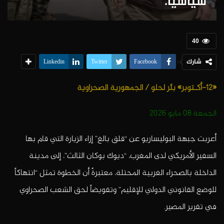
سياسياً.
40
شارك
Linkedin
Twitter
Facebook
«12-أكـتوبر» بئر لحلو
/ الجمهورية الصحراوية
الجمعة 08 مايو 2026
أعربت جبهة البوليساريو عن “قلق بالغ” إزاء الزيارة التي قام بها
السفير الأمريكي لدى المغرب، “
ديوك بوكان الثالث”
، إلى مدينة
الداخلة بالصحراء الغربية المحتلة، معتبرةً أن الخطوة تمثل “انتهاكاً
للوضع القانوني الدولي للإقليم” وتقويضاً لحق الشعب الصحراوي
في تقرير المصير.