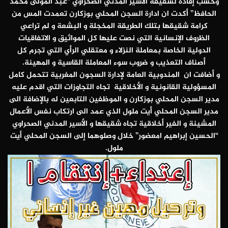
وحسب إفادة لشقيقة الأسير المدني الصحراوي “عبد المولى محمد
الحافظ” أكدت ان ادارة السجن المحلي بوزكارن تعمدت المس من
كرامة شقيقها بتلك الطريقة المخجلة و البشعة و لم تراعي
الظروف الإنسانية التي نصت عليها كل المواثيق و الاتفاقيات
الدولية الخاصة بمعاملة النزلاء و معتقلي الرأي التي تجرم كل
أصناف التعذيب و ضروب سوء المعاملة القاسية و المهينة.
و أضافت ان المندوبية العامة لإدارة السجون المغربية تتحمل كامل
المسؤولية القانونية و الأخلاقية تجاه التجاوزات التي اقدم عليه
مدير السجن المحلي بوزكارن و الموظفين التابعين له بالإضافة الى
مدير السجن المحلي أيت ملول الذي عمد الى ارتكاب نفس الأعمال
المشينة و الفير أخلاقية تجاه شقيقها و الأسير المدني الصحراوي
“الحسين إبراهيم امعضور” خلال وصلوهما إلى السجن المحلي أيت
ملول.