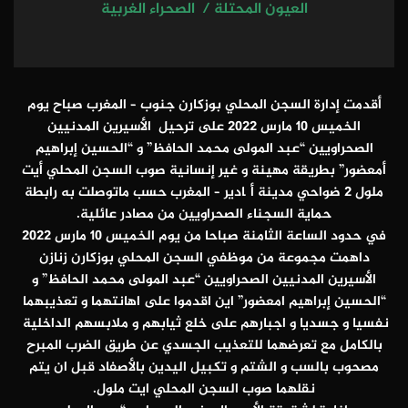
العيون المحتلة / الصحراء الغربية
أقدمت إدارة السجن المحلي بوزكارن جنوب – المغرب صباح يوم
الخميس 10 مارس 2022 على ترحيل الأسيرين المدنيين
الصحراويين “عبد المولى محمد الحافظ” و “الحسين إبراهيم
أمعضور” بطريقة مهينة و غير إنسانية صوب السجن المحلي أيت
ملول 2 ضواحي مدينة أگادير – المغرب حسب ماتوصلت به رابطة
حماية السجناء الصحراويين من مصادر عائلية.
في حدود الساعة الثامنة صباحا من يوم الخميس 10 مارس 2022
داهمت مجموعة من موظفي السجن المحلي بوزكارن زنازن
الأسيرين المدنيين الصحراويين “عبد المولى محمد الحافظ” و
“الحسين إبراهيم امعضور” اين اقدموا على اهانتهما و تعذيبهما
نفسيا و جسديا و اجبارهم على خلع ثيابهم و ملابسهم الداخلية
بالكامل مع تعرضهما للتعذيب الجسدي عن طريق الضرب المبرح
مصحوب بالسب و الشتم و تكبيل اليدين بالأصفاد قبل ان يتم
نقلهما صوب السجن المحلي ايت ملول.