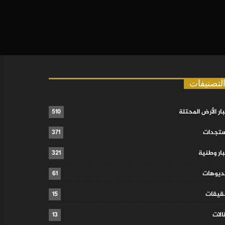
لتصنيفات
ار الأرض المحتلة
510
تجدات
371
ار وطنية
321
ديوهات
61
قيقات
15
لات
13