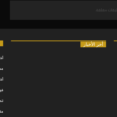
ليقات مغلقة.
ا
أخر الأخبار
أخب
مس
أخب
في
تح
مقا