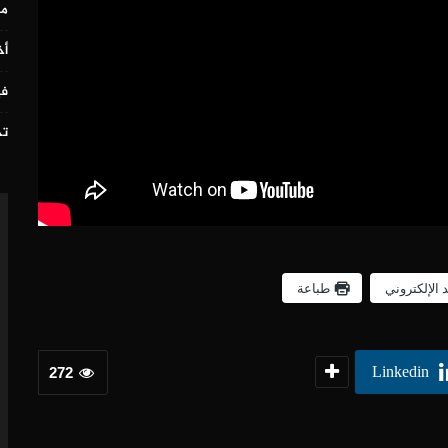
مس
أخ
في
تح
د الإلكتروني
طباعة
Linkedin
272