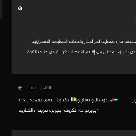
مختصة في تغطية آخر أخبار وأحداث المقاومة الصحراوية،
 بالجزء المحتل من إقليم الصحراء الغربية من طرف القوة
القادم بوست
ر
مندوب البوليساريو|
بكناريا يلتقي بعمدة بلدية
“بويرتو دي لاكروث” بجزيرة تنريفي الكنارية.