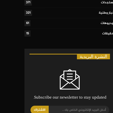
تجدات
371
بار وطنية
321
ديوهات
61
قيقات
15
النشرة البريدية
Subscribe our newsletter to stay updated.
الاشتراك