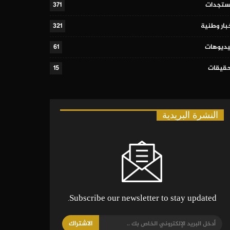
تجدات
371
بار وطنية
321
ديوهات
61
قيقات
15
النشرة البريدية
Subscribe our newsletter to stay updated.
الاشتراك