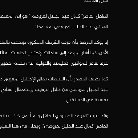
منزل العائلة.
الطفل القاصر” كمال عبد الجليل لعروصي” هو إبن المعتق
المدني”عبد الجليل لعروصي لمغيمظ”
إذ يؤكد المرصد بأن فرقة الشرطة المذكورة توجهت بالطف
الأمن، كما أشار المرصد إلى سلطات الإحتلال تجاهلت الع
خرقا سافرا للمواثيق الإقليمية والدولية التي تحمي حقوق
كما يضيف المصدر بأن السلطات نظام الإحتلال المغربي 
عبد الجليل لعروصي”من خلال الترهيب بإستعمال السلاح ال
نفسية في المستقبل.
وقد اعرب “المرصد الصحرواي للطفل والمرأ” من خلال بيان
القاصر “كمال عبد الجليل لعروصي”، ويعلن في هذا السياق ل