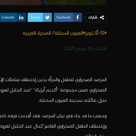
شارك
Linkedin
Twitter
Facebook
«12-أكـتوبر»العيون المحتلة/ الصحراء الغربية
الثلاثاء: 25 فبراير 2025
المرصد الصحراوي للطفل والمرأة يدين إختطاف سلطات الإح
الصحراوي ضمن مجموعة “أكديم أيزيك” “عبد الجليل لعروص
منزل عائلته بمدينة العيون المحتلة.
وإختطاف الطفل الصحراوي القاصر”كمال عبد الجليل لعروصي