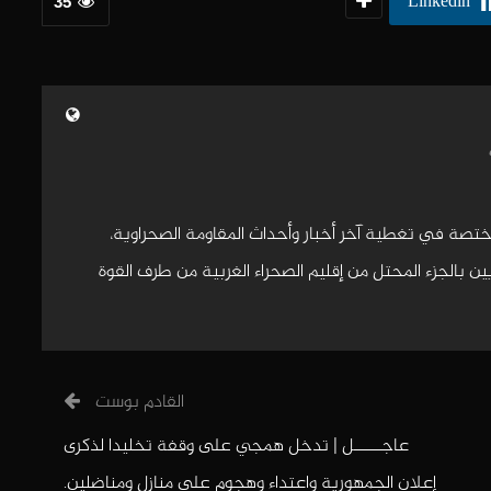
Linkedin
35
مختصة في تغطية آخر أخبار وأحداث المقاومة الصحراوية،
 بالجزء المحتل من إقليم الصحراء الغربية من طرف القوة
القادم بوست
عاجـــــل | تدخل همجي على وقفة تخليدا لذكرى
إعلان الجمهورية واعتداء وهجوم على منازل ومناضلين.