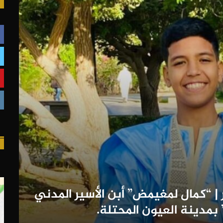
| “كمال لمغيمض” أبن الأسير المدني
بمدينة العيون المحتلة.