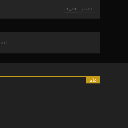
السابق
التالي
التع
عام