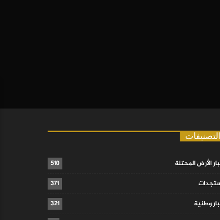
لتصنيفات
ار الأرض المحتلة
510
تجدات
371
ار وطنية
321