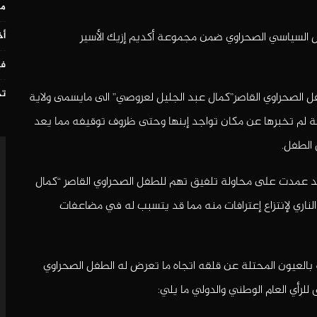
مس
ل السياسي الصحراوي ضمن مجموعة أكديم إزيك الأسير
أخ
في
تح
ل الصحراوي القاصر”كمال عبد الجليل لعروصي” الى مايسمى ولاية
ائلة لم تخبرها عن مكان تواجد إبنها وحتى ظروف توقيفه مما يعد
 الطفل.
قد عمدت على محاولة تلفيق تهم للطفل الصحراوي القاصر “كمال
ناري لإنتزاع إعترافات منه مما قد يتسبب له في مضاعفات
ه بالعيون المحتلة عن قلقه اتجاه ما تعرض له الطفل الصحراوي
لرأي العام الوطني والدولي ما يلي: