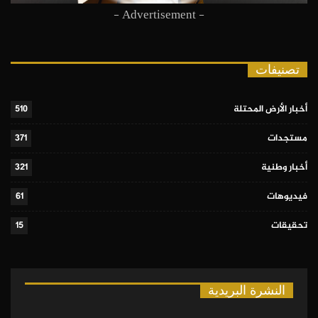
- Advertisement -
تصنيفات
أخبار الأرض المحتلة
510
مستجدات
371
أخبار وطنية
321
فيديوهات
61
تحقيقات
15
النشرة البريدية