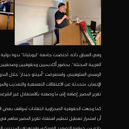
وفي السياق ذاته، احتضنت جامعة “ليوبليانا” ندوة دولية
الغربية المحتلة”، بحضور أكاديميين وحقوقيين وصحفيين و
الرسمي السلوفيني. واستعرضت “أمينتو حيدار” خلال الندو
الإنسان، متحدثة عن الاعتقالات التعسفية والتعذيب والمر
تقرير المصير، إضافة إلى ما وصفته بالاستغلال غير الشرعي
كما وجهت الحقوقية الصحراوية انتقادات لمواقف بعض الق
أن استمرار تعطيل تنظيم استفتاء تقرير المصير ساهم في 
ذاته من خطورة التصعيد العسكري واستهداف المدنيين الصح