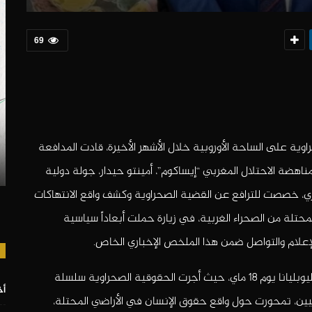
69
وية على الساحة الأوروبية خلال الأشهر الأخيرة، قادت المدافعة
ناهضة الاحتلال المغربي “إيساكوم”،
أمينتو حيدار
، جولة دولية
لوفينيا والسويد ما بين 18 و22 ماي الجاري، خصصت للترافع عن القضية الصحراوية وكشف واقع الانتهاكات
حتلة من الصحراء الغربية، في زيارة حملت أبعاداً سياسية
واستهلت “أمينتو حيدار” جولتها من العاصمة السلوفينية ليوبليانا يوم 18 ماي، حيث أجرت الحقوقية الصحراوية سلسلة
أخ
يين، تمحورت حول واقع حقوق الإنسان في الأراضي المحتلة،