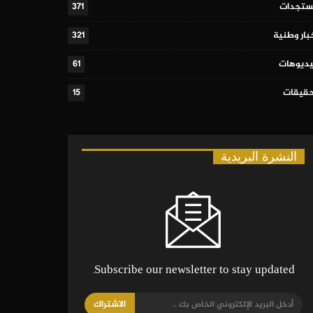
تجدات
371
بار وطنية
321
ديوهات
61
قيقات
15
النشرة البريدية
Subscribe our newsletter to stay updated.
الاشتراك