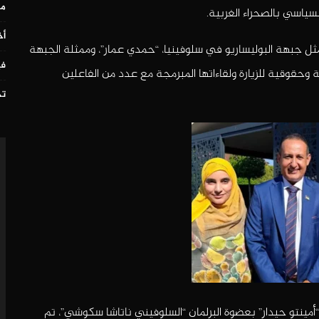
مس
لسياسي بالصحراء الغربية.
أخ
مثل جبهة البوليساريو في سلوفينيا، “حمدي عمار”، وممثلة الجبهة
في
ة وحقوقية للزيارة ولقاءاتها المبرمجة مع عدد من الفاعلين
تح
نتو حيدار” بعضوة البرلمان “السلوفيني ناتاشا سكوشي”، تم