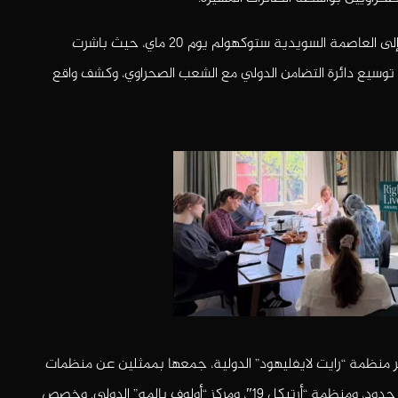
وعقب اختتام برنامجها بسلوفينيا، انتقلت “أمينتو حيدار” إلى العاصمة السويدية ستوكهولم يوم 20 ماي، حيث باشرت
وسيع دائرة التضامن الدولي مع الشعب الصحراوي، وكشف واقع
قر منظمة “رايت لايفليهود” الدولية، جمعها بممثلين عن منظمات
دولية بارزة، من بينها منظمة العفو الدولية، ومراسلون بلا حدود، ومنظمة “أرتيكل 19″، ومركز “أولوف بالمه” الدولي. وخصص