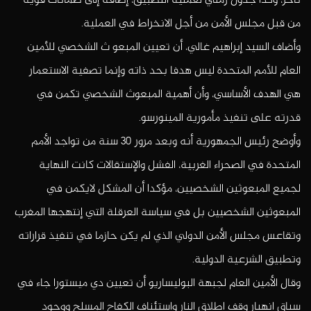
تأخر، وكذا جدول زمني لعملية التطبيق، إضافة إلى ضمانات قوية
من قبل مجلس الأمن من أجل الانخراط في العملية.
وأضاف السيد إبراهيم غالي، أن تعيين المبعو ث الشخصي للأمين
العام للأمم المتحدة ليس هدفا بحد ذاته وإنما تصفية الاستعمار
هي الهدف الأساسي، وأن أهمية المبعوث الشخصي تكمن في
قدرته على تنفيذ مأمورية المينورسو.
وأوضح رئيس الجمهورية أنه وبعد مرور 30 سنة من تواجد الأمم
المتحدة في الصحراء الغربية، الفشل والإستقالات كانت النهاية
لجميع المبعوثين الشخصيين، مؤكدا أن المشكل لايكمن في
المبعوثين الشخصيين بل في سياسة العرقلة التي إنتهجها المغرب
وتقاعس مجلس الأمن الدولي الذي لم يكن حازما في تنفيذ قراراته
وتطبيق الشرعية الدولية.
وقال الأمين العام لجبهة البوليساريو أن تعيين دي ميستورا جاء في
سياق انهيار وقف اطلاق النار واستئناف الكفاح المسلح ووجود