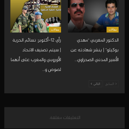
مقالات
مقالات
الدكتور المغربي “مهدي
رأي 12-أكتوبر: نسائم الحرية
بوكيلو” | ينشر شهادته عن
| سيتم تصنيف الاتحاد
الأسير المدني الصحراوي…
الأوروبي والمغرب على أنهما
لصوص و…
السابق
التالي
التعليقات مغلقة.