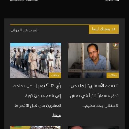
قد يعجبك ايضا
المزيد عن المؤلف
مقالات
مقالات
“النعمة الأسفاري” | ها نحن
رأي 12-أكتوبر | نحن بحاجة
ندق مسماراً ثانياً في نعش
إلى فهم مبادئ ثورة
الاحتلال بعد مخيم…
العشرين ماي قبل الانخراط
فيها.